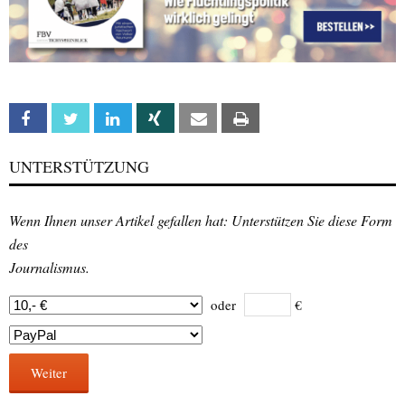
Facebook
Twitter
Linkedin
Xing
Email
Print
UNTERSTÜTZUNG
Wenn Ihnen unser Artikel gefallen hat: Unterstützen Sie diese Form
des
Journalismus.
oder
€
Weiter