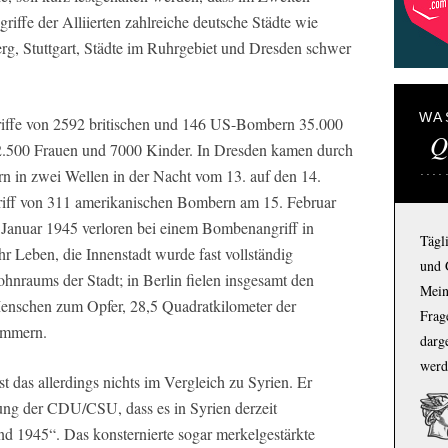
riffe der Alliierten zahlreiche deutsche Städte wie
g, Stuttgart, Städte im Ruhrgebiet und Dresden schwer
WA
riffe von 2592 britischen und 146 US-Bombern 35.000
Q
2.500 Frauen und 7000 Kinder. In Dresden kamen durch
n in zwei Wellen in der Nacht vom 13. auf den 14.
riff von 311 amerikanischen Bombern am 15. Februar
anuar 1945 verloren bei einem Bombenangriff in
Tägl
 Leben, die Innenstadt wurde fast vollständig
und 
hnraums der Stadt; in Berlin fielen insgesamt den
Mein
enschen zum Opfer, 28,5 Quadratkilometer der
Frage
rümmern.
darg
werd
 das allerdings nichts im Vergleich zu Syrien. Er
zung der CDU/CSU, dass es in Syrien derzeit
nd 1945“. Das konsternierte sogar merkelgestärkte