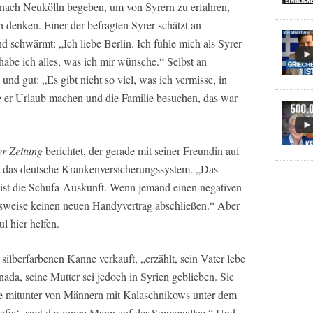
 nach Neukölln begeben, um von Syrern zu erfahren,
 denken. Einer der befragten Syrer schätzt an
 schwärmt: „Ich liebe Berlin. Ich fühle mich als Syrer
n habe ich alles, was ich mir wünsche.“ Selbst an
und gut: „Es gibt nicht so viel, was ich vermisse, in
rde er Urlaub machen und die Familie besuchen, das war
er Zeitung
berichtet, der gerade mit seiner Freundin auf
zt das deutsche Krankenversicherungssystem. „Das
, ist die Schufa-Auskunft. Wenn jemand einen negativen
lsweise keinen neuen Handyvertrag abschließen.“ Aber
l hier helfen.
 silberfarbenen Kanne verkauft, „erzählt, sein Vater lebe
ada, seine Mutter sei jedoch in Syrien geblieben. Sie
e mitunter von Männern mit Kalaschnikows unter dem
 Mafia‘, sagt der junge Mann auf der Sonnenallee.“ Und