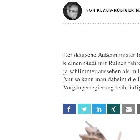
VON
KLAUS-RÜDIGER M
Der deutsche Außenminister lä
kleinen Stadt mit Ruinen fahre
ja schlimmer aussehen als in
Nur so kann man daheim die Fo
Vorgängerregierung rechtferti
Facebook
Twitter
Linkedin
Xing
Em