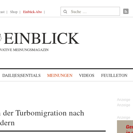
Suche nach:
ast
Shop
Einblick-Abo
DAILI|ES|SENTIALS
MEINUNGEN
VIDEOS
FEUILLETON
 der Turbomigration nach
Anzeige
ndern