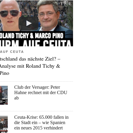
AUF CEUTA
tschland das nächste Ziel? –
Analyse mit Roland Tichy &
Pino
Club der Versager: Peter
Hahne rechnet mit der CDU
ab
Ceuta-Krise: 65.000 fallen in
die Stadt ein – wie Spanien
ein neues 2015 verhindert