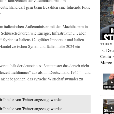
die in Jahrzehnten der Zusammenarbeit im
eutschland darf gern beim Bezahlen eine führende Rolle
n.
 italienischen Außenminister mit den Machthabern in
Schlüsselsektoren wie Energie, Infrastruktur …, aber
rien ist Italiens 12. größter Importeur und Italien
STURM 
Handel zwischen Syrien und Italien hatte 2024 ein
Ist Deu
Ceuta-
Marco 
rtet, hält der deutsche Außenminister das derzeit nicht
a derzeit „schlimmer“ aus als in „Deutschland 1945“ – und
h nicht begonnen, das syrische Wirtschaftswunder zu
ir Inhalte von Twitter angezeigt werden.
ir Inhalte von Twitter angezeigt werden.