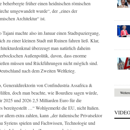
beherbergte früher einen heidnischen römischen
 Kirche umgewandelt wurde“, der „eines der
mischen Architektur“ ist.
o Tajani machte also im Januar einen Stadtspaziergang,
h zu einer kleinen Stadt mit Ruinen fahren ließ. Klar,
chitekturdenkmal überzeugt man natürlich daheim
erbockschen Außenpolitik, davon, dass enorme
eßen müssen und Rückführungen nicht möglich sind.
 Deutschland nach dem Zweiten Weltkrieg.
o, Generaldirektorin von Confindustria Assafrica &
 Hilfen, doch man beachte, wie Bourdieu sagen würde,
Weiter
ür 2025 und 2026 2,5 Milliarden Euro für die
bereitgestellt …“ Wohlgemerkt die EU, nicht Italien.
VIDE
allem extra zahlen, kann „der italienische Privatsektor
u Syriens spielen und Fachwissen, Technologie und