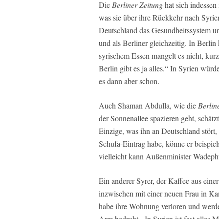
Die
Berliner Zeitung
hat sich indessen
was sie über ihre Rückkehr nach Syrien
Deutschland das Gesundheitssystem und
und als Berliner gleichzeitig. In Berli
syrischem Essen mangelt es nicht, kurz 
Berlin gibt es ja alles.“ In Syrien wü
es dann aber schon.
Auch Shaman Abdulla, wie die
Berlin
der Sonnenallee spazieren geht, schät
Einzige, was ihn an Deutschland stört
Schufa-Eintrag habe, könne er beispie
vielleicht kann Außenminister Wadephu
Ein anderer Syrer, der Kaffee aus einer
inzwischen mit einer neuen Frau in Kan
habe ihre Wohnung verloren und werd
Arm bedroht. ‚In Syrien ist fast alles