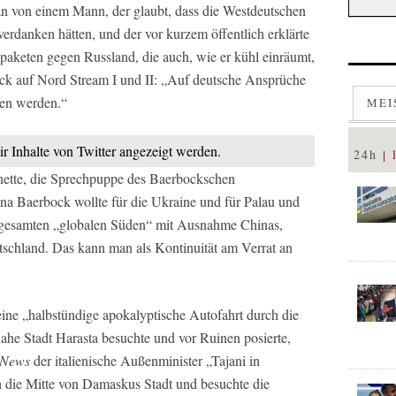
an von einem Mann, der glaubt, dass die Westdeutschen
erdanken hätten, und der vor kurzem öffentlich erklärte
aketen gegen Russland, die auch, wie er kühl einräumt,
ck auf Nord Stream I und II: „Auf deutsche Ansprüche
men werden.“
MEI
ir Inhalte von Twitter angezeigt werden.
24h
ette, die Sprechpuppe des Baerbockschen
a Baerbock wollte für die Ukraine und für Palau und
 gesamten „globalen Süden“ mit Ausnahme Chinas,
utschland. Das kann man als Kontinuität am Verrat an
ne „halbstündige apokalyptische Autofahrt durch die
he Stadt Harasta besuchte und vor Ruinen posierte,
 News
der italienische Außenminister „Tajani in
die Mitte von Damaskus Stadt und besuchte die