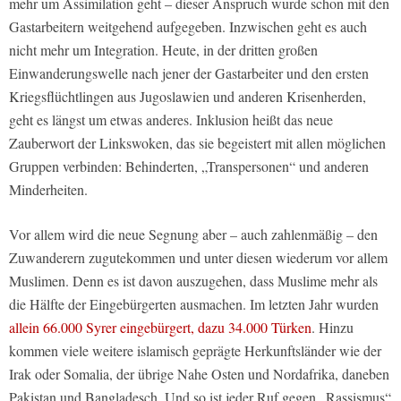
mehr um Assimilation geht – dieser Anspruch wurde schon mit den
Gastarbeitern weitgehend aufgegeben. Inzwischen geht es auch
nicht mehr um Integration. Heute, in der dritten großen
Einwanderungswelle nach jener der Gastarbeiter und den ersten
Kriegsflüchtlingen aus Jugoslawien und anderen Krisenherden,
geht es längst um etwas anderes. Inklusion heißt das neue
Zauberwort der Linkswoken, das sie begeistert mit allen möglichen
Gruppen verbinden: Behinderten, „Transpersonen“ und anderen
Minderheiten.
Vor allem wird die neue Segnung aber – auch zahlenmäßig – den
Zuwanderern zugutekommen und unter diesen wiederum vor allem
Muslimen. Denn es ist davon auszugehen, dass Muslime mehr als
die Hälfte der Eingebürgerten ausmachen. Im letzten Jahr wurden
allein 66.000 Syrer eingebürgert, dazu 34.000 Türken
. Hinzu
kommen viele weitere islamisch geprägte Herkunftsländer wie der
Irak oder Somalia, der übrige Nahe Osten und Nordafrika, daneben
Pakistan und Bangladesch. Und so ist jeder Ruf gegen „Rassismus“