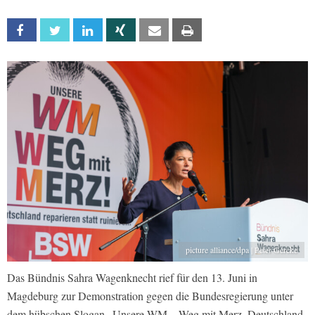
Facebook
Twitter
Linkedin
Xing
Email
Print
picture alliance/dpa | Peter Gercke
Das Bündnis Sahra Wagenknecht rief für den 13. Juni in
Magdeburg zur Demonstration gegen die Bundesregierung unter
dem hübschen Slogan „Unsere WM – Weg mit Merz. Deutschland