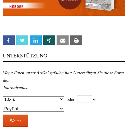
Facebook
Twitter
Linkedin
Xing
Email
Print
UNTERSTÜTZUNG
Wenn Ihnen unser Artikel gefallen hat: Unterstützen Sie diese Form
des
Journalismus.
oder
€
Weiter