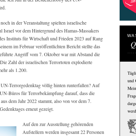
rd.
noch in der Veranstaltung spielten israelische
ohl Israel vor dem Hintergrund des Hamas-Massakers
WA
es Instituts für Wirtschaft und Frieden 2023 auf Rang
Q
seinem im Februar veröffentlichten Bericht stellte das
geführte Angriff vom 7. Oktober war mit Abstand die
Die Zahl der israelischen Terrortoten explodierte
ehr als 1.200.
Tägl
und 
m UN-Terrorgedenktag völlig hinten runterfallen? Auf
Mein
 UN-Büros für Terrorbekämpfung darauf, dass die
Frage
r aus dem Jahr 2022 stammt, also von vor dem 7.
darg
 Gedenktages erneut gezeigt.
werd
Auf den zur Ausstellung gehörenden
Aufstellern werden insgesamt 22 Personen