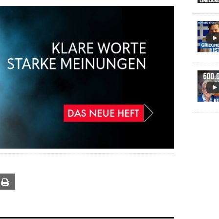
ail
Print