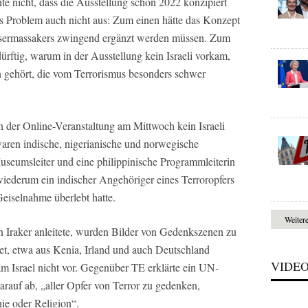
nte nicht, dass die Ausstellung schon 2022 konzipiert
as Problem auch nicht aus: Zum einen hätte das Konzept
nensermassakers zwingend ergänzt werden müssen. Zum
rftig, warum in der Ausstellung kein Israeli vorkam,
rn gehört, die vom Terrorismus besonders schwer
n der Online-Veranstaltung am Mittwoch kein Israeli
waren indische, nigerianische und norwegische
useumsleiter und eine philippinische Programmleiterin
 wiederum ein indischer Angehöriger eines Terroropfers
eiselnahme überlebt hatte.
Weiter
 Iraker anleitete, wurden Bilder von Gedenkszenen zu
t, etwa aus Kenia, Irland und auch Deutschland
VIDE
am Israel nicht vor. Gegenüber TE erklärte ein UN-
darauf ab, „aller Opfer von Terror zu gedenken,
nie oder Religion“.