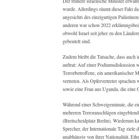
Der frühere israelische Minister erwäh
wurde. Allerdings räumt dieser Fakt d
angesichts des einzigartigen Palästi
anderen war schon 2022 erklärungsbedü
obwohl Israel seit jeher zu den Lände
gebeutelt sind.
Zudem bleibt die Tatsache, dass auch i
auftrat: Auf einer Podiumsdiskussion 
Terrorbetroffene, ein amerikanischer M
vertreten. Als Opfervertreter sprachen
sowie eine Frau aus Uganda, die eine G
Während einer Schweigeminute, die ein
mehreren Terroranschlägen eingeblende
(Breitscheidplatz Berlin). Wiederum k
Sprecher, der Internationale Tag ziele 
unabhängig von ihrer Nationalität, Eth