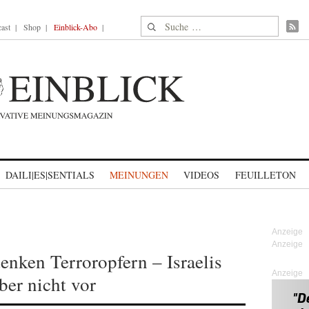
Suche nach:
ast
Shop
Einblick-Abo
DAILI|ES|SENTIALS
MEINUNGEN
VIDEOS
FEUILLETON
enken Terroropfern – Israelis
Anzeige
er nicht vor