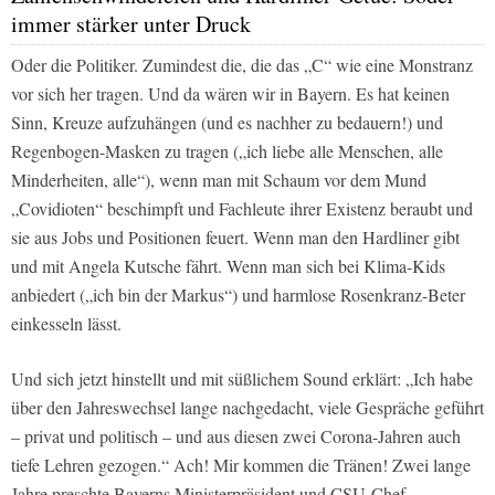
immer stärker unter Druck
Oder die Politiker. Zumindest die, die das „C“ wie eine Monstranz
vor sich her tragen. Und da wären wir in Bayern. Es hat keinen
Sinn, Kreuze aufzuhängen (und es nachher zu bedauern!) und
Regenbogen-Masken zu tragen („ich liebe alle Menschen, alle
Minderheiten, alle“), wenn man mit Schaum vor dem Mund
„Covidioten“ beschimpft und Fachleute ihrer Existenz beraubt und
sie aus Jobs und Positionen feuert. Wenn man den Hardliner gibt
und mit Angela Kutsche fährt. Wenn man sich bei Klima-Kids
anbiedert („ich bin der Markus“) und harmlose Rosenkranz-Beter
einkesseln lässt.
Und sich jetzt hinstellt und mit süßlichem Sound erklärt: „Ich habe
über den Jahreswechsel lange nachgedacht, viele Gespräche geführt
– privat und politisch – und aus diesen zwei Corona-Jahren auch
tiefe Lehren gezogen.“ Ach! Mir kommen die Tränen! Zwei lange
Jahre preschte Bayerns Ministerpräsident und CSU-Chef