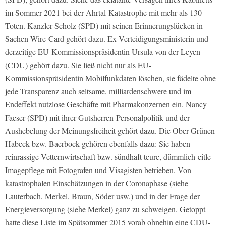
im Sommer 2021 bei der Ahrtal-Katastrophe mit mehr als 130
Toten. Kanzler Scholz (SPD) mit seinen Erinnerungslücken in
Sachen Wire-Card gehört dazu. Ex-Verteidigungsministerin und
derzeitige EU-Kommissionspräsidentin Ursula von der Leyen
(CDU) gehört dazu. Sie ließ nicht nur als EU-
Kommissionspräsidentin Mobilfunkdaten löschen, sie fädelte ohne
jede Transparenz auch seltsame, milliardenschwere und im
Endeffekt nutzlose Geschäfte mit Pharmakonzernen ein. Nancy
Faeser (SPD) mit ihrer Gutsherren-Personalpolitik und der
Aushebelung der Meinungsfreiheit gehört dazu. Die Ober-Grünen
Habeck bzw. Baerbock gehören ebenfalls dazu: Sie haben
reinrassige Vetternwirtschaft bzw. sündhaft teure, dümmlich-eitle
Imagepflege mit Fotografen und Visagisten betrieben. Von
katastrophalen Einschätzungen in der Coronaphase (siehe
Lauterbach, Merkel, Braun, Söder usw.) und in der Frage der
Energieversorgung (siehe Merkel) ganz zu schweigen. Getoppt
hatte diese Liste im Spätsommer 2015 vorab ohnehin eine CDU-