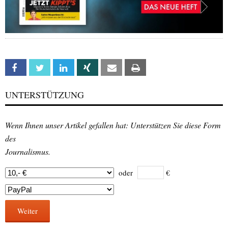
Facebook
Twitter
Linkedin
Xing
Email
Print
UNTERSTÜTZUNG
Wenn Ihnen unser Artikel gefallen hat: Unterstützen Sie diese Form
des
Journalismus.
oder
€
Weiter