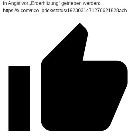
in Angst vor „Erderhitzung“ getrieben werden:
https://x.com/rico_brick/status/1923031471276621828ach