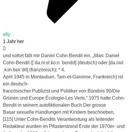
elly
1 Jahr her
und sofort fällt mir Daniel Cohn-Bendit ein. „Marc Daniel
Cohn-Bendit ([ˈdaːniːɛl koːn ˈbɛndɪt] (deutsch) oder [da.niɛl
ˌkɔn bɛnˈdit] (französisch); * 4.
April 1945 in Montauban, Tarn-et-Garonne, Frankreich) ist
ein deutsch-
französischer Publizist und Politiker von Bündnis 90/Die
Grünen und Europe Écologie-Les Verts.“ 1975 hatte Cohn-
Bendit in seinem autofiktionalen Buch Der grosse
Basar sexuelle Handlungen mit Kindern beschrieben.
[115] Unter Cohn-Bendits Verantwortung als leitender
Redakteur wurden im Pflasterstrand Ende der 1970er- und