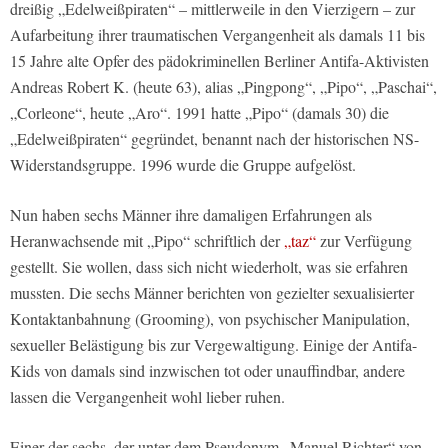
dreißig „Edelweißpiraten“ – mittlerweile in den Vierzigern – zur
Aufarbeitung ihrer traumatischen Vergangenheit als damals 11 bis
15 Jahre alte Opfer des pädokriminellen Berliner Antifa-Aktivisten
Andreas Robert K. (heute 63), alias „Pingpong“, „Pipo“, „Paschai“,
„Corleone“, heute „Aro“. 1991 hatte „Pipo“ (damals 30) die
„Edelweißpiraten“ gegründet, benannt nach der historischen NS-
Widerstandsgruppe. 1996 wurde die Gruppe aufgelöst.
Nun haben sechs Männer ihre damaligen Erfahrungen als
Heranwachsende mit „Pipo“ schriftlich der
„taz“
zur Verfügung
gestellt. Sie wollen, dass sich nicht wiederholt, was sie erfahren
mussten. Die sechs Männer berichten von gezielter sexualisierter
Kontaktanbahnung (Grooming), von psychischer Manipulation,
sexueller Belästigung bis zur Vergewaltigung. Einige der Antifa-
Kids von damals sind inzwischen tot oder unauffindbar, andere
lassen die Vergangenheit wohl lieber ruhen.
Einer der sechs, der unter dem Pseudonym „Manuel Richter“ von