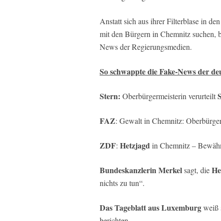
Anstatt sich aus ihrer Filterblase in
mit den Bürgern in Chemnitz suchen, be
News der Regierungsmedien.
So schwappte die Fake-News der deu
Stern:
S
Oberbürgermeisterin verurteilt
FAZ
: Gewalt in Chemnitz: Oberbürgerm
ZDF
Hetzjagd
:
in Chemnitz – Bewähru
Bundeskanzlerin Merkel
He
sagt, die
nichts zu tun“.
Das Tageblatt aus Luxemburg
weiß s
berichten.