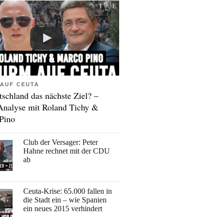
AUF CEUTA
tschland das nächste Ziel? –
Analyse mit Roland Tichy &
Pino
Club der Versager: Peter
Hahne rechnet mit der CDU
ab
Ceuta-Krise: 65.000 fallen in
die Stadt ein – wie Spanien
ein neues 2015 verhindert