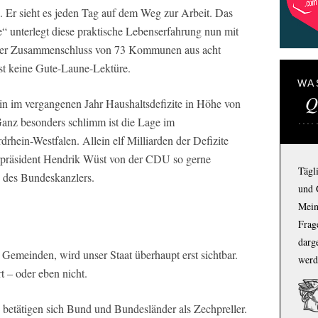
Er sieht es jeden Tag auf dem Weg zur Arbeit. Das
“ unterlegt diese praktische Lebenserfahrung nun mit
 der Zusammenschluss von 73 Kommunen aus acht
ist keine Gute-Laune-Lektüre.
WA
Q
 im vergangenen Jahr Haushaltsdefizite in Höhe von
anz besonders schlimm ist die Lage im
hein-Westfalen. Allein elf Milliarden der Defizite
erpräsident Hendrik Wüst von der CDU so gerne
Tägl
 des Bundeskanzlers.
und 
Mein
Frage
darg
emeinden, wird unser Staat überhaupt erst sichtbar.
werd
t – oder eben nicht.
n, betätigen sich Bund und Bundesländer als Zechpreller.