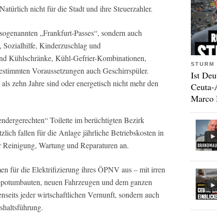
Natürlich nicht für die Stadt und ihre Steuerzahler.
 sogenannten „Frankfurt-Passes“, sondern auch
Sozialhilfe, Kinderzuschlag und
ind Kühlschränke, Kühl-Gefrier-Kombinationen,
STURM 
stimmten Voraussetzungen auch Geschirrspüler.
Ist Deu
r als zehn Jahre sind oder energetisch nicht mehr den
Ceuta-
Marco 
endergerechten“ Toilette im berüchtigten Bezirk
lich fallen für die Anlage jährliche Betriebskosten in
 Reinigung, Wartung und Reparaturen an.
ür die Elektrifizierung ihres ÖPNV aus – mit irren
, Depotumbauten, neuen Fahrzeugen und dem ganzen
enseits jeder wirtschaftlichen Vernunft, sondern auch
ushaltsführung.