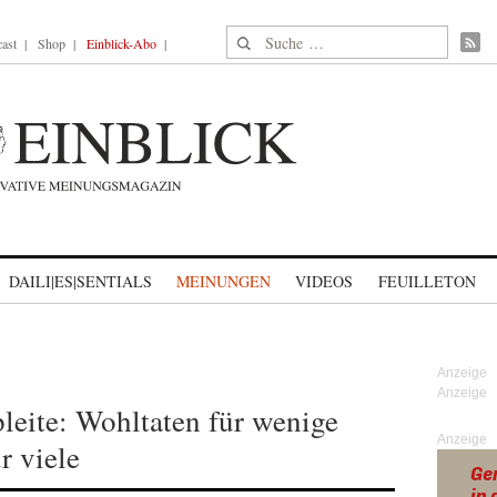
Suche nach:
ast
Shop
Einblick-Abo
DAILI|ES|SENTIALS
MEINUNGEN
VIDEOS
FEUILLETON
eite: Wohltaten für wenige
Anzeige
r viele