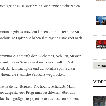
eniger, er muss gleichzeitig auch immer mehr zahlen.
mmunen gibt es trotzdem keinen Grund. Denn die Städte
nschuldige Opfer. Sie haben ihre eigene Finanznot nach
 kommunale Kernaufgaben: Sicherheit, Schulen, Straßen.
jekte mit hohem Symbolwert und zweifelhaftem Nutzen.
Weiter
it, der Klimareligion und der identitätspolitischen
während die staatliche Substanz wegbröckelt.
VIDE
 anschauliches Beispiel: Die hochverschuldete Main-
uro ausgestattetes Programm beschlossen, über das
aushaltsgroßgeräte gegen neue austauschen können.