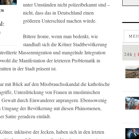
unter Umständen nicht polizeibekannt sind –
EN
nicht, dass das in Deutschland einen
größeren Unterschied machen würde.
l:
n
Bittere Ironie, wenn man bedenkt, wie
MEI
standhaft sich die Kölner Stadtbevölkerung
ntrollierte Massenmigration und mangelnde Integration
24h
ohl die Manifestation der letzteren Problematik in
tten in der Stadt präsent ist.
r mit Blick auf den Missbrauchsskandal die katholische
angriffe, Unterdrückung von Frauen in muslimischen
erte Gewalt durch Einwanderer anprangern. Ebensowenig
en Umgang der Bevölkerung mit diesen Phänomenen,
her Satire geradezu einlädt.
lner, inklusive der Jecken, haben sich in den letzten