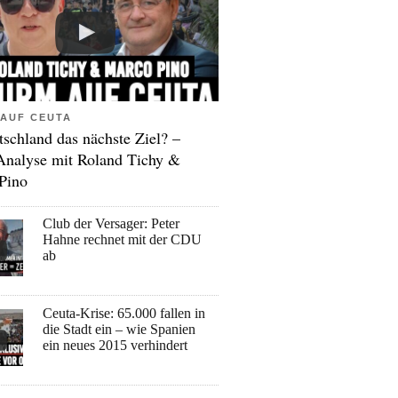
AUF CEUTA
tschland das nächste Ziel? –
Analyse mit Roland Tichy &
Pino
Club der Versager: Peter
Hahne rechnet mit der CDU
ab
Ceuta-Krise: 65.000 fallen in
die Stadt ein – wie Spanien
ein neues 2015 verhindert