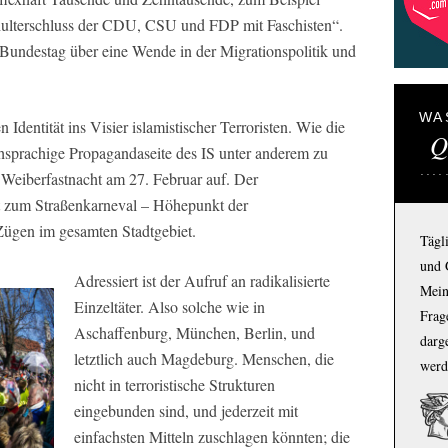
hulterschluss der CDU, CSU und FDP mit Faschisten“.
undestag über eine Wende in der Migrationspolitik und
WA
Identität ins Visier islamistischer Terroristen. Wie die
Q
schsprachige Propagandaseite des IS unter anderem zu
 Weiberfastnacht am 27. Februar auf. Der
kt zum Straßenkarneval – Höhepunkt der
 Zügen im gesamten Stadtgebiet.
Tägl
und 
Adressiert ist der Aufruf an radikalisierte
Mein
Einzeltäter. Also solche wie in
Frage
Aschaffenburg, München, Berlin, und
darg
letztlich auch Magdeburg. Menschen, die
werd
nicht in terroristische Strukturen
eingebunden sind, und jederzeit mit
einfachsten Mitteln zuschlagen könnten; die