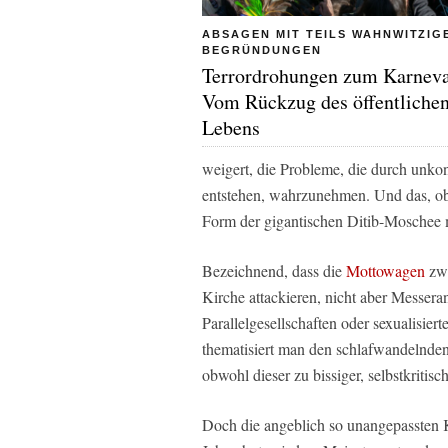
ABSAGEN MIT TEILS WAHNWITZIG
BEGRÜNDUNGEN
Terrordrohungen zum Karneva
Vom Rückzug des öffentliche
Lebens
weigert, die Probleme, die durch unko
entstehen, wahrzunehmen. Und das, obw
Form der gigantischen Ditib-Moschee mi
Bezeichnend, dass die
Mottowagen
zwa
Kirche attackieren, nicht aber Messer
Parallelgesellschaften oder sexualisi
thematisiert man den schlafwandelnd
obwohl dieser zu bissiger, selbstkritisc
Doch die angeblich so unangepassten Kö