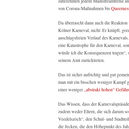
Jahrzehnten jedem Mainstreamtrend ang
von Corona-Maßnahmen bis
Queernes
Da überrascht dann auch die Reaktion 
Kölner Karneval, nicht: Er knüpft, ger
anschlagsfreien Verlauf des Karnevals. 
eine Katastrophe für den Karneval, son
würde ich die Konsequenzen tragen“, 
seinem Amt zurücktreten.
Das ist sicher aufrichtig und gut gemeint
man mit ein bisschen weniger Kampf g
einer weniger
„abstrakt hohen“ Gefäh
Das Wissen, dass der Karnevalspräsiden
zudem weder Eltern, die sich darum so
Veedelszöch“, den Schul- und Stadttei
die Jecken, die den Höhepunkt des Jah