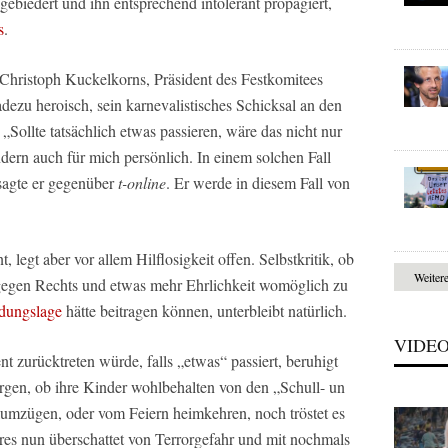
ebiedert und ihn entsprechend intolerant propagiert,
s
.
Christoph Kuckelkorns, Präsident des Festkomitees
adezu heroisch, sein karnevalistisches Schicksal an den
„Sollte tatsächlich etwas passieren, wäre das nicht nur
dern auch für mich persönlich. In einem solchen Fall
sagte er gegenüber
t-online
. Er werde in diesem Fall von
, legt aber vor allem Hilflosigkeit offen. Selbstkritik, ob
Weiter
egen Rechts und etwas mehr Ehrlichkeit womöglich zu
rdungslage
hätte beitragen können, unterbleibt natürlich.
VIDE
t zurücktreten würde, falls „etwas“ passiert, beruhigt
rgen, ob ihre Kinder wohlbehalten von den „Schull- un
lumzügen, oder vom Feiern heimkehren, noch tröstet es
res nun überschattet von Terrorgefahr und mit nochmals