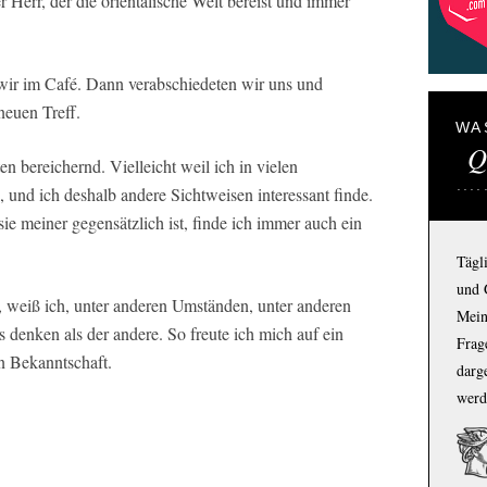
rer Herr, der die orientalische Welt bereist und immer
 wir im Café. Dann verabschiedeten wir uns und
neuen Treff.
WA
Q
n bereichernd. Vielleicht weil ich in vielen
, und ich deshalb andere Sichtweisen interessant finde.
ie meiner gegensätzlich ist, finde ich immer auch ein
Tägl
und 
 weiß ich, unter anderen Umständen, unter anderen
Mein
s denken als der andere. So freute ich mich auf ein
Frage
n Bekanntschaft.
darg
werd