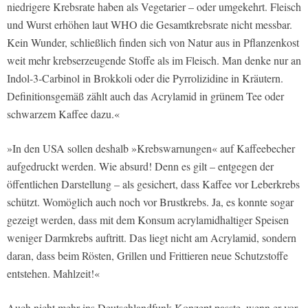
niedrigere Krebsrate haben als Vegetarier – oder umgekehrt. Fleisch
und Wurst erhöhen laut WHO die Gesamtkrebsrate nicht messbar.
Kein Wunder, schließlich finden sich von Natur aus in Pflanzenkost
weit mehr krebserzeugende Stoffe als im Fleisch. Man denke nur an
Indol-3-Carbinol in Brokkoli oder die Pyrrolizidine in Kräutern.
Definitionsgemäß zählt auch das Acrylamid in grünem Tee oder
schwarzem Kaffee dazu.«
»In den USA sollen deshalb »Krebswarnungen« auf Kaffeebecher
aufgedruckt werden. Wie absurd! Denn es gilt – entgegen der
öffentlichen Darstellung – als gesichert, dass Kaffee vor Leberkrebs
schützt. Womöglich auch noch vor Brustkrebs. Ja, es konnte sogar
gezeigt werden, dass mit dem Konsum acrylamidhaltiger Speisen
weniger Darmkrebs auftritt. Das liegt nicht am Acrylamid, sondern
daran, dass beim Rösten, Grillen und Frittieren neue Schutzstoffe
entstehen. Mahlzeit!«
Auch nicht mehr ins Deutschlandfunk-Konzept passte, wenn er vor