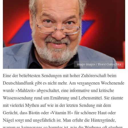
imago images / Horst Galuschka
Eine der beliebtesten Sendungen mit hoher Zuhörerschaft beim
Deutschlandfunk gibt es nicht mehr. Am vergangenen Wochenende
wurde »Mahlzeit« abgeschaltet, eine informative und kritische
Wissenssendung rund um Ernährung und Lebensmittel. Sie räumte
mit vielerlei Mythen auf wie in der letzten Sendung mit dem
Gerücht, dass Biotin oder »Vitamin H« für schönere Haut oder
Nägel sorgt und ungefährlich ist. Man erfuhr die Hintergründe,
warum es keineswegs so harmlos ist, wie die Werbung oft glauben