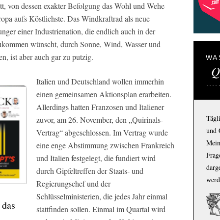
ritt, von dessen exakter Befolgung das Wohl und Wehe
ropa aufs Köstlichste. Das Windkraftrad als neue
ger einer Industrienation, die endlich auch in der
nzukommen wünscht, durch Sonne, Wind, Wasser und
, ist aber auch gar zu putzig.
WA
Q
Italien und Deutschland wollen immerhin
einen gemeinsamen Aktionsplan erarbeiten.
Allerdings hatten Franzosen und Italiener
Tägl
zuvor, am 26. November, den „Quirinals-
und 
Vertrag“ abgeschlossen. Im Vertrag wurde
Mein
eine enge Abstimmung zwischen Frankreich
Frage
und Italien festgelegt, die fundiert wird
darg
durch Gipfeltreffen der Staats- und
werd
Regierungschef und der
Schlüsselministerien, die jedes Jahr einmal
 das
stattfinden sollen. Einmal im Quartal wird