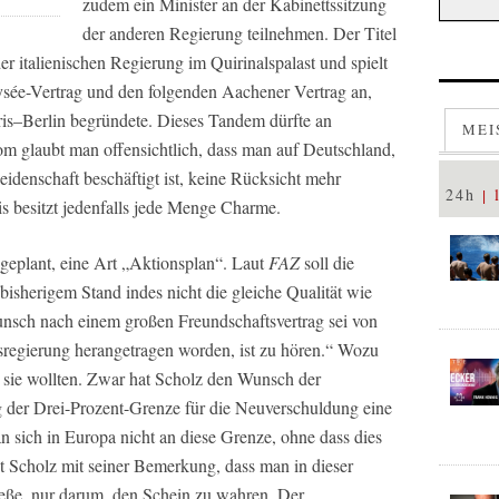
zudem ein Minister an der Kabinettssitzung
der anderen Regierung teilnehmen. Der Titel
der italienischen Regierung im Quirinalspalast und spielt
lysée-Vertrag und den folgenden Aachener Vertrag an,
is–Berlin begründete. Dieses Tandem dürfte an
MEI
om glaubt man offensichtlich, dass man auf Deutschland,
leidenschaft beschäftigt ist, keine Rücksicht mehr
24h
besitzt jedenfalls jede Menge Charme.
 geplant, eine Art „Aktionsplan“. Laut
FAZ
soll die
 bisherigem Stand indes nicht die gleiche Qualität wie
nsch nach einem großen Freundschaftsvertrag sei von
esregierung herangetragen worden, ist zu hören.“ Wozu
s sie wollten. Zwar hat Scholz den Wunsch der
 der Drei-Prozent-Grenze für die Neuverschuldung eine
an sich in Europa nicht an diese Grenze, ohne dass dies
t Scholz mit seiner Bemerkung, dass man in dieser
ließe, nur darum, den Schein zu wahren. Der