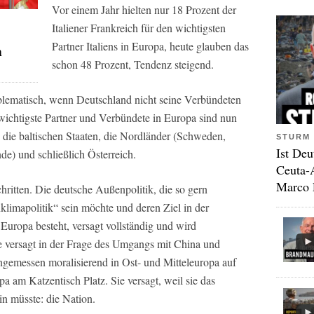
Vor einem Jahr hielten nur 18 Prozent der
Italiener Frankreich für den wichtigsten
Partner Italiens in Europa, heute glauben das
n
schon 48 Prozent, Tendenz steigend.
oblematisch, wenn Deutschland nicht seine Verbündeten
ichtigste Partner und Verbündete in Europa sind nun
 die baltischen Staaten, die Nordländer (Schweden,
STURM 
Ist Deu
e) und schließlich Österreich.
Ceuta-
Marco 
ritten. Die deutsche Außenpolitik, die so gern
klimapolitik“ sein möchte und deren Ziel in der
Europa besteht, versagt vollständig und wird
ie versagt in der Frage des Umgangs mit China und
gemessen moralisierend in Ost- und Mitteleuropa auf
a am Katzentisch Platz. Sie versagt, weil sie das
ein müsste: die Nation.