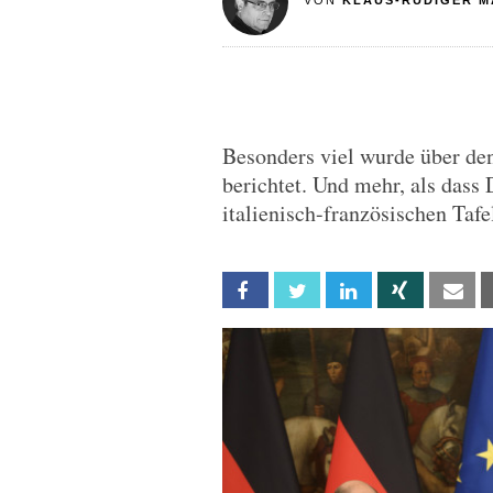
VON
KLAUS-RÜDIGER M
Besonders viel wurde über de
berichtet. Und mehr, als dass
italienisch-französischen Tafe
Facebook
Twitter
Linkedin
Xing
Em