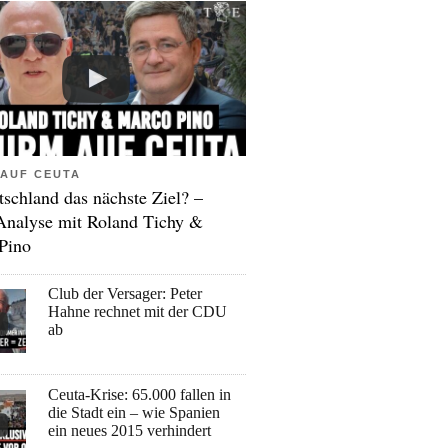
AUF CEUTA
tschland das nächste Ziel? –
Analyse mit Roland Tichy &
Pino
Club der Versager: Peter
Hahne rechnet mit der CDU
ab
Ceuta-Krise: 65.000 fallen in
die Stadt ein – wie Spanien
ein neues 2015 verhindert