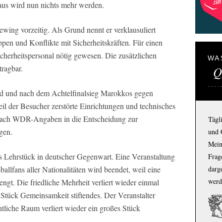
aus wird nun nichts mehr werden.
ewing vorzeitig. Als Grund nennt er verklausuliert
pen und Konflikte mit Sicherheitskräften. Für einen
cherheitspersonal nötig gewesen. Die zusätzlichen
WA
tragbar.
Q
d und nach dem Achtelfinalsieg Marokkos gegen
l der Besucher zerstörte Einrichtungen und technisches
nach WDR-Angaben in die Entscheidung zur
Tägl
gen.
und 
Mein
Lehrstück in deutscher Gegenwart. Eine Veranstaltung
Frage
ballfans aller Nationalitäten wird beendet, weil eine
darg
werd
gt. Die friedliche Mehrheit verliert wieder einmal
n Stück Gemeinsamkeit stiftendes. Der Veranstalter
ntliche Raum verliert wieder ein großes Stück