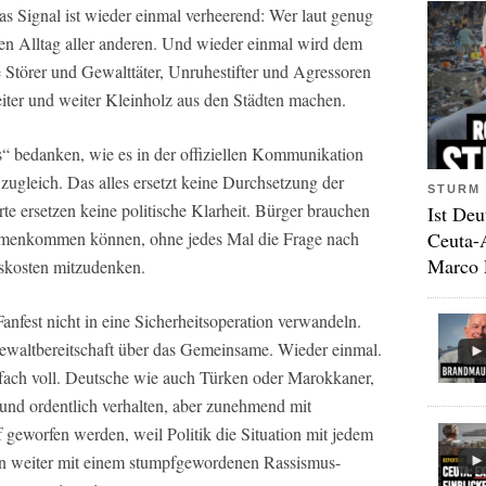
as Signal ist wieder einmal verheerend: Wer laut genug
den Alltag aller anderen. Und wieder einmal wird dem
e Störer und Gewalttäter, Unruhestifter und Agressoren
eiter und weiter Kleinholz aus den Städten machen.
s“ bedanken, wie es in der offiziellen Kommunikation
s zugleich. Das alles ersetzt keine Durchsetzung der
STURM 
e ersetzen keine politische Klarheit. Bürger brauchen
Ist Deu
ammenkommen können, ohne jedes Mal die Frage nach
Ceuta-
Marco 
tskosten mitzudenken.
anfest nicht in eine Sicherheitsoperation verwandeln.
altbereitschaft über das Gemeinsame. Wieder einmal.
fach voll. Deutsche wie auch Türken oder Marokkaner,
 und ordentlich verhalten, aber zunehmend mit
 geworfen werden, weil Politik die Situation mit jedem
en weiter mit einem stumpfgewordenen Rassismus-