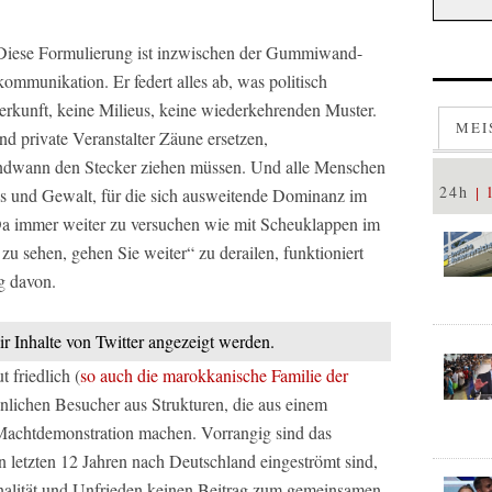
. Diese Formulierung ist inzwischen der Gummiwand-
mmunikation. Er federt alles ab, was politisch
rkunft, keine Milieus, keine wiederkehrenden Muster.
MEI
nd private Veranstalter Zäune ersetzen,
gendwann den Stecker ziehen müssen. Und alle Menschen
24h
us und Gewalt, für die sich ausweitende Dominanz im
 Da immer weiter zu versuchen wie mit Scheuklappen im
s zu sehen, gehen Sie weiter“ zu derailen, funktioniert
g davon.
ir Inhalte von Twitter angezeigt werden.
 friedlich (
so auch die marokkanische Familie der
nnlichen Besucher aus Strukturen, die aus einem
e Machtdemonstration machen. Vorrangig sind das
letzten 12 Jahren nach Deutschland eingeströmt sind,
inalität und Unfrieden keinen Beitrag zum gemeinsamen