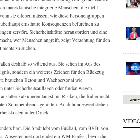
ch marokkanische integrierte Menschen, die nicht
 wenn sie erleben müssen, wie diese Personengruppen
e überhaupt ernsthafte Konsequenzen befürchten zu
gen zerstört, Sicherheitskräfte herausfordert und eine
 macht, wer Menschen angreift, zeigt Verachtung für den
ht nichts zu suchen.
fallen deshalb so wütend aus. Sie sehen im Aus des
eignis, sondern ein weiteres Zeichen für den Rückzug
te brauchen Beton und Wachpersonal wie
en unter Sicherheitsauflagen oder finden wegen
anstalter kalkulieren längst mit Risiken, die früher nicht
Weiter
ichten Sommerabends gehörten. Auch bundesweit stehen
erheitskosten unter Druck.
VIDE
onders hart. Die Stadt lebt vom Fußball, vom BVB, von
s. Ausgerechnet dort endet ein WM-Fanfest, bevor die