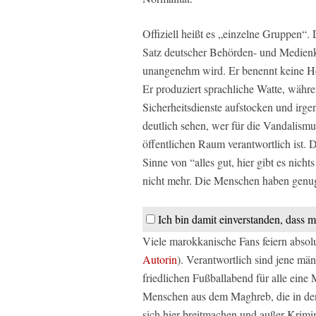
Offiziell heißt es „einzelne Gruppen“
Satz deutscher Behörden- und Medienko
unangenehm wird. Er benennt keine He
Er produziert sprachliche Watte, währe
Sicherheitsdienste aufstocken und ir
deutlich sehen, wer für die Vandalism
öffentlichen Raum verantwortlich ist.
Sinne von “alles gut, hier gibt es nicht
nicht mehr. Die Menschen haben genu
Ich bin damit einverstanden, dass m
Viele marokkanische Fans feiern absolut
Autorin
). Verantwortlich sind jene mä
friedlichen Fußballabend für alle ein
Menschen aus dem Maghreb, die in den 
sich hier breitmachen und außer Krim