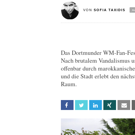
VON
SOFIA TAXIDIS
Das Dortmunder WM-Fan-Fest 
Nach brutalem Vandalismus un
offenbar durch marokkanische 
und die Stadt erlebt den näch
Raum.
Facebook
Twitter
Linkedin
Xing
Em