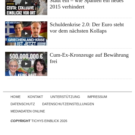
Stadt ein – wie Spanien ein neues
2015 verhindert
Schuldenkrise 2.0: Der Euro steht
vor dem nächsten Kollaps
Cum-Ex-Kronzeuge auf Bewährung
frei
Skip to content
HOME
KONTAKT
UNTERSTÜTZUNG
IMPRESSUM
DATENSCHUTZ
DATENSCHUTZEINSTELLUNGEN
MEDIADATEN ONLINE
COPYRIGHT
TICHYS EINBLICK 2026