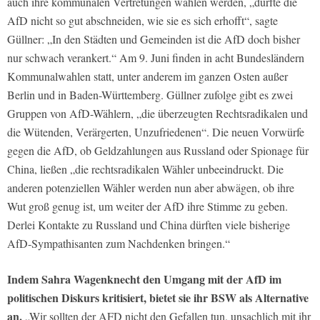
auch ihre kommunalen Vertretungen wählen werden, „dürfte die
AfD nicht so gut abschneiden, wie sie es sich erhofft“, sagte
Güllner: „In den Städten und Gemeinden ist die AfD doch bisher
nur schwach verankert.“ Am 9. Juni finden in acht Bundesländern
Kommunalwahlen statt, unter anderem im ganzen Osten außer
Berlin und in Baden-Württemberg. Güllner zufolge gibt es zwei
Gruppen von AfD-Wählern, „die überzeugten Rechtsradikalen und
die Wütenden, Verärgerten, Unzufriedenen“. Die neuen Vorwürfe
gegen die AfD, ob Geldzahlungen aus Russland oder Spionage für
China, ließen „die rechtsradikalen Wähler unbeeindruckt. Die
anderen potenziellen Wähler werden nun aber abwägen, ob ihre
Wut groß genug ist, um weiter der AfD ihre Stimme zu geben.
Derlei Kontakte zu Russland und China dürften viele bisherige
AfD-Sympathisanten zum Nachdenken bringen.“
Indem Sahra Wagenknecht den Umgang mit der AfD im
politischen Diskurs kritisiert, bietet sie ihr BSW als Alternative
an.
„Wir sollten der AFD nicht den Gefallen tun, unsachlich mit ihr