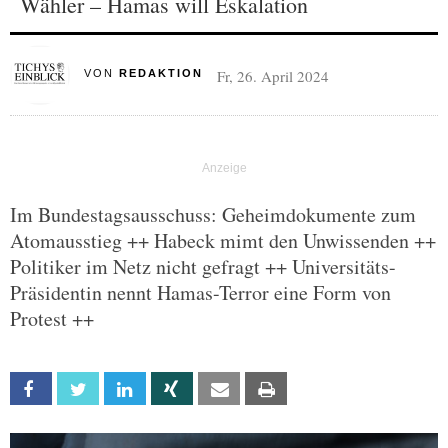
Wähler – Hamas will Eskalation
Fr, 26. April 2024
VON
REDAKTION
Im Bundestagsausschuss: Geheimdokumente zum
Atomausstieg ++ Habeck mimt den Unwissenden ++
Politiker im Netz nicht gefragt ++ Universitäts-
Präsidentin nennt Hamas-Terror eine Form von
Protest ++
Facebook
Twitter
Linkedin
Xing
Email
Print