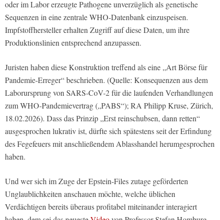
oder im Labor erzeugte Pathogene unverzüglich als genetische
Sequenzen in eine zentrale WHO-Datenbank einzuspeisen.
Impfstoffhersteller erhalten Zugriff auf diese Daten, um ihre
Produktionslinien entsprechend anzupassen.
Juristen haben diese Konstruktion treffend als eine „Art Börse für
Pandemie-Erreger“ beschrieben. (Quelle: Konsequenzen aus dem
Laborursprung von SARS-CoV-2 für die laufenden Verhandlungen
zum WHO-Pandemievertrag („PABS“); RA Philipp Kruse, Zürich,
18.02.2026). Dass das Prinzip „Erst reinschubsen, dann retten“
ausgesprochen lukrativ ist, dürfte sich spätestens seit der Erfindung
des Fegefeuers mit anschließendem Ablasshandel herumgesprochen
haben.
Und wer sich im Zuge der Epstein-Files zutage geförderten
Unglaublichkeiten anschauen möchte, welche üblichen
Verdächtigen bereits überaus profitabel miteinander interagiert
haben, dem sei das neueste
Video
von Professor Stefan Homburg