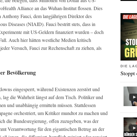
, die belegen, dass Millionen von Dollar aus US-
oHealth Alliance an das Wuhan-Institut flossen. Dies
n Anthony Fauci, dem langjährigen Direktor des
ious Diseases (NIAID). Fauci bestritt stets, dass in
xperimente mit US-Geldern finanziert wurden – doch
Fall. Auch hier hätten westliche Medien kritisch
jeder Versuch, Fauci zur Rechenschaft zu ziehen, als
DIE LA
der Bevölkerung
Stoppt
wns eingesperrt, während Existenzen zerstört und
 lag die Wahrheit längst auf dem Tisch. Politiker und
men und unabhängig ermitteln müssen. Stattdessen
pagne orchestriert, um Kritiker mundtot zu machen und
sich die Bundesregierung, offen zuzugeben, was der
mmt Verantwortung für den gigantischen Betrug an der
ll jenen, die diffamiert, beruflich ruiniert oder zensiert