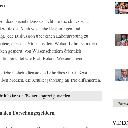
zen
nders brisant? Dass es nicht nur die chinesische
nterdrückte. Auch westliche Regierungen und
igt, jede Diskussion über einen Laborursprung zu
deutete, dass das Virus aus dem Wuhan-Labor stammen
en gesperrt, von Wissenschaftlern öffentlich
al hingerichtet wie Prof. Roland Wiesendanger.
liche Geheimdienste die Laborthese für äußerst
ben Medien, die Kritiker jahrelang als Irre diffamierten.
ir Inhalte von Twitter angezeigt werden.
Weiter
onalen Forschungsgeldern
VIDE