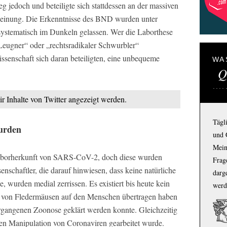
 jedoch und beteiligte sich stattdessen an der massiven
Meinung. Die Erkenntnisse des BND wurden unter
systematisch im Dunkeln gelassen. Wer die Laborthese
-Leugner“ oder „rechtsradikaler Schwurbler“
ssenschaft sich daran beteiligten, eine unbequeme
WA
Q
ir Inhalte von Twitter angezeigt werden.
Tägl
wurden
und 
Mein
e Laborherkunft von SARS-CoV-2, doch diese wurden
Frage
enschaftler, die darauf hinwiesen, dass keine natürliche
darg
wurden medial zerrissen. Es existiert bis heute kein
werd
us von Fledermäusen auf den Menschen übertragen haben
ergangenen Zoonose geklärt werden konnte. Gleichzeitig
lten Manipulation von Coronaviren gearbeitet wurde.