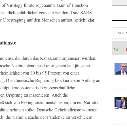
e of Virology führte sogenannte Gain-of-Function-
bsichtlich gefährlicher gemacht werden. Dass SARS-
ne Übertragung auf den Menschen auftrat, spricht klar
MEI
dienste
24h
ndienst, die durch das Kanzleramt organisiert wurden,
tsche Nachrichtendienstkreise gehen laut jüngsten
cheinlichkeit von 80 bis 95 Prozent von einer
ig: Die chinesische Regierung blockierte von Anfang an
ipulierte systematisch wissenschaftliche
hen Ursprung zu inszenieren. Auch die
ß sich von Peking instrumentalisieren, um ein Narrativ
sslinie nehmen sollte. Deutsche Geheimdienste werteten
ch, die wahre Ursache der Pandemie zu verschleiern.