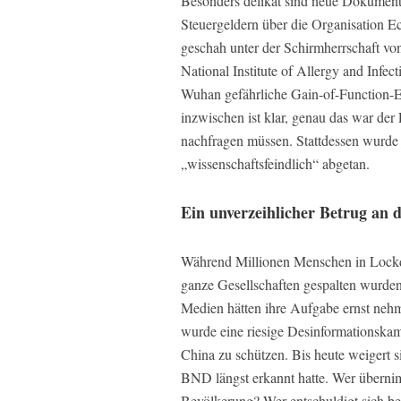
Besonders delikat sind neue Dokumente
Steuergeldern über die Organisation Ec
geschah unter der Schirmherrschaft vo
National Institute of Allergy and Infect
Wuhan gefährliche Gain-of-Function-E
inzwischen ist klar, genau das war der 
nachfragen müssen. Stattdessen wurde 
„wissenschaftsfeindlich“ abgetan.
Ein unverzeihlicher Betrug an 
Während Millionen Menschen in Lockdo
ganze Gesellschaften gespalten wurden,
Medien hätten ihre Aufgabe ernst neh
wurde eine riesige Desinformationskam
China zu schützen. Bis heute weigert 
BND längst erkannt hatte. Wer überni
Bevölkerung? Wer entschuldigt sich bei a