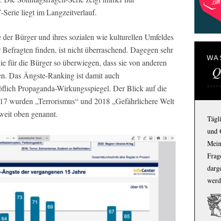
rie liegt im Langzeitverlauf.
der Bürger und ihres sozialen wie kulturellen Umfeldes
Befragten finden, ist nicht überraschend. Dagegen sehr
WA
wie für die Bürger so überwiegen, dass sie von anderen
Q
n. Das Ängste-Ranking ist damit auch
flich Propaganda-Wirkungsspiegel. Der Blick auf die
2017 wurden „Terrorismus“ und 2018 „Gefährlichere Welt
weit oben genannt.
Tägl
und 
Mein
Frage
darg
werd