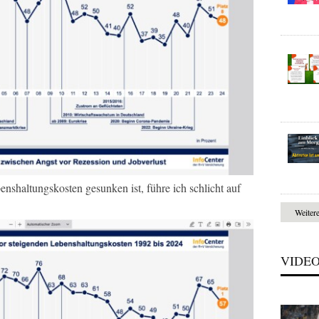
nshaltungskosten gesunken ist, führe ich schlicht auf
Weiter
VIDE