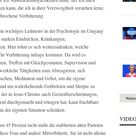
n kann, die ich in ihrer Verzweigtheit verstehen lerne,
gebrochene Verbitterung.
ein wichtiges Leitmotiv in der Psychologie im Umgang
f starken Eindrücken, Kränkungen,
n. Hier lohnt es sich weiterzudenken, welche
für Verbitterung infrage kommen. Da wird es
chen, Treffen mit Gleichgesinnten, Supervision und
rkliche Tätigkeiten zum Abreagieren, sich
uchen, Meditation und Gebet, um die eigene
und um widerkehrende Grübeleien und Skripte zu
 der in Jesus Christus auch Grenzüberschreitungen,
Weiter
id durchgemacht und ertragen hat, kann fruchtbare
n der eigenen Situation schenken.
VIDE
45 Prozent nicht mehr die etablierten alten Parteien
ese Frau und andere Mitverbitterte. Sie ist nicht alleine