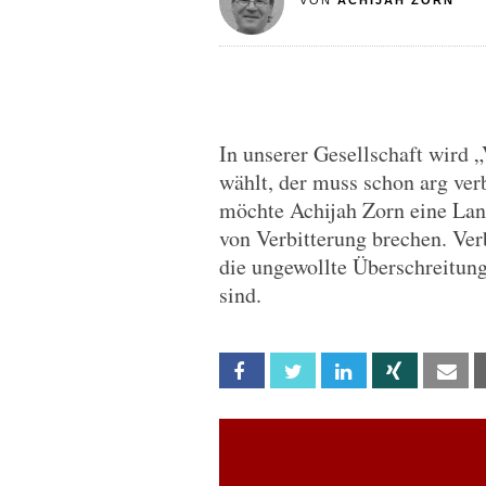
VON
ACHIJAH ZORN
In unserer Gesellschaft wird 
wählt, der muss schon arg ver
möchte Achijah Zorn eine La
von Verbitterung brechen. Ver
die ungewollte Überschreitun
sind.
Facebook
Twitter
Linkedin
Xing
Em