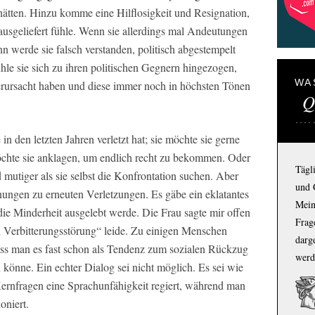
 hätten. Hinzu komme eine Hilflosigkeit und Resignation,
usgeliefert fühle. Wenn sie allerdings mal Andeutungen
nn werde sie falsch verstanden, politisch abgestempelt
le sie sich zu ihren politischen Gegnern hingezogen,
WA
erursacht haben und diese immer noch in höchsten Tönen
Q
in den letzten Jahren verletzt hat; sie möchte sie gerne
möchte sie anklagen, um endlich recht zu bekommen. Oder
Tägl
 mutiger als sie selbst die Konfrontation suchen. Aber
und 
ungen zu erneuten Verletzungen. Es gäbe ein eklatantes
Mein
die Minderheit ausgelebt werde. Die Frau sagte mir offen
Frage
hen Verbitterungsstörung“ leide. Zu einigen Menschen
darg
 dass man es fast schon als Tendenz zum sozialen Rückzug
werd
könne. Ein echter Dialog sei nicht möglich. Es sei wie
Kernfragen eine Sprachunfähigkeit regiert, während man
oniert.