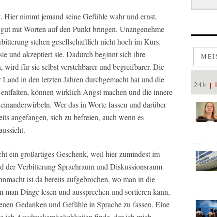
t. Hier nimmt jemand seine Gefühle wahr und ernst,
ch gut mit Worten auf den Punkt bringen. Unangenehme
bitterung stehen gesellschaftlich nicht hoch im Kurs.
ie und akzeptiert sie. Dadurch beginnt sich ihre
MEI
 wird für sie selbst verstehbarer und begreifbarer. Die
 Land in den letzten Jahren durchgemacht hat und die
24h
entfalten, können wirklich Angst machen und die innere
einanderwirbeln. Wer das in Worte fassen und darüber
eits angefangen, sich zu befreien, auch wenn es
aussieht.
ht ein großartiges Geschenk, weil hier zumindest im
und der Verbitterung Sprachraum und Diskussionsraum
hnmacht ist da bereits aufgebrochen, wo man in die
 man Dinge lesen und aussprechen und sortieren kann,
igenen Gedanken und Gefühle in Sprache zu fassen. Eine
die ich Ausdrucksmöglichkeiten finde, der ich mich