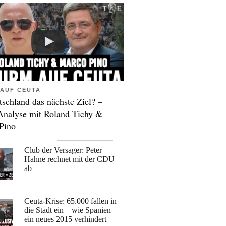
AUF CEUTA
tschland das nächste Ziel? –
Analyse mit Roland Tichy &
Pino
Club der Versager: Peter
Hahne rechnet mit der CDU
ab
Ceuta-Krise: 65.000 fallen in
die Stadt ein – wie Spanien
ein neues 2015 verhindert