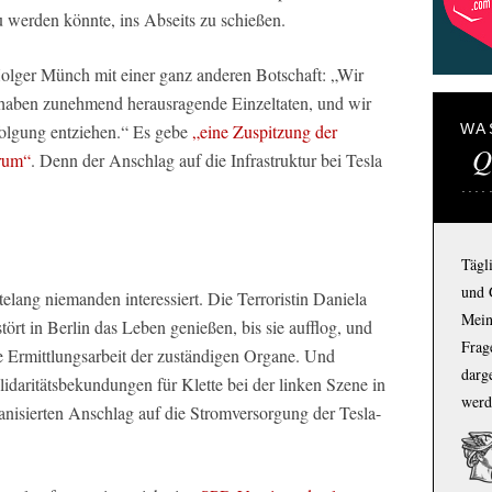
 werden könnte, ins Abseits zu schießen.
lger Münch mit einer ganz anderen Botschaft: „Wir
haben zunehmend herausragende Einzeltaten, und wir
rfolgung entziehen.“ Es gebe
„eine Zuspitzung der
WA
Q
rum“
. Denn der Anschlag auf die Infrastruktur bei Tesla
Tägl
und 
elang niemanden interessiert. Die Terroristin Daniela
Mein
ört in Berlin das Leben genießen, bis sie aufflog, und
Frage
e Ermittlungsarbeit der zuständigen Organe. Und
darg
lidaritätsbekundungen für Klette bei der linken Szene in
werd
anisierten Anschlag auf die Stromversorgung der Tesla-