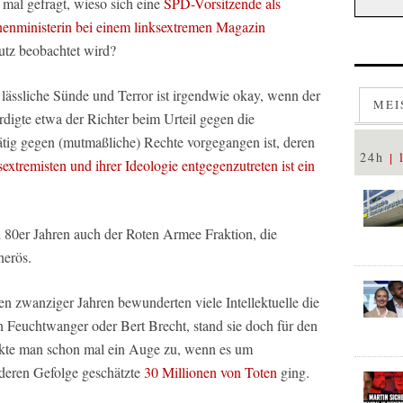
al gefragt, wieso sich eine
SPD-Vorsitzende als
nenministerin bei einem linksextremen Magazin
utz beobachtet wird?
s lässliche Sünde und Terror ist irgendwie okay, wenn der
MEI
digte etwa der Richter beim Urteil gegen die
tig gegen (mutmaßliche) Rechte vorgegangen ist, deren
24h
extremisten und ihrer Ideologie entgegenzutreten ist ein
d 80er Jahren auch der Roten Armee Fraktion, die
nerös.
den zwanziger Jahren bewunderten viele Intellektuelle die
 Feuchtwanger oder Bert Brecht, stand sie doch für den
ckte man schon mal ein Auge zu, wenn es um
deren Gefolge geschätzte
30 Millionen von Toten
ging.