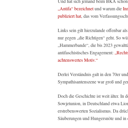
Und hat sich jemand beim BKA schon m
„Antifa“ bezeichnet
und warum die
In
publiziert hat
, das vom Verfassungssch
Links sein gilt hierzulande offenbar al
nur gegen „die Richtigen“ geht. So wür
„Hammerbande“, die bis 2023 gewalttä
antifaschistisches Engagement:
„Rechts
achtenswertes Motiv.“
Derlei Verständnis galt in den 70er un
Sympathisantenszene war groß und ge
Doch die Geschichte ist weit älter. In 
Sowjetunion, in Deutschland etwa Lion
erstrebenswerten Sozialismus. Da drü
Säuberungen und Hungersnöte und in 