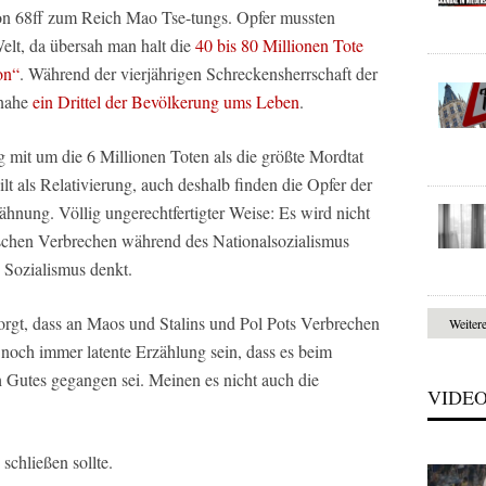
von 68ff zum Reich Mao Tse-tungs. Opfer mussten
elt, da übersah man halt die
40 bis 80 Millionen Tote
on“
. Während der vierjährigen Schreckensherrschaft der
inahe
ein Drittel der Bevölkerung ums Leben
.
g mit um die 6 Millionen Toten als die größte Mordtat
lt als Relativierung, auch deshalb finden die Opfer der
ähnung. Völlig ungerechtfertigter Weise: Es wird nicht
utschen Verbrechen während des Nationalsozialismus
 Sozialismus denkt.
 sorgt, dass an Maos und Stalins und Pol Pots Verbrechen
Weiter
e noch immer latente Erzählung sein, dass es beim
 Gutes gegangen sei. Meinen es nicht auch die
VIDE
 schließen sollte.