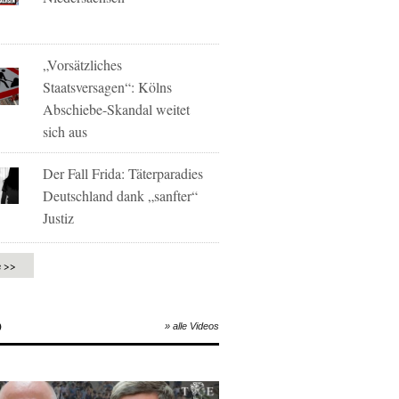
„Vorsätzliches
Staatsversagen“: Kölns
Abschiebe-Skandal weitet
sich aus
Der Fall Frida: Täterparadies
Deutschland dank „sanfter“
Justiz
e >>
O
» alle Videos