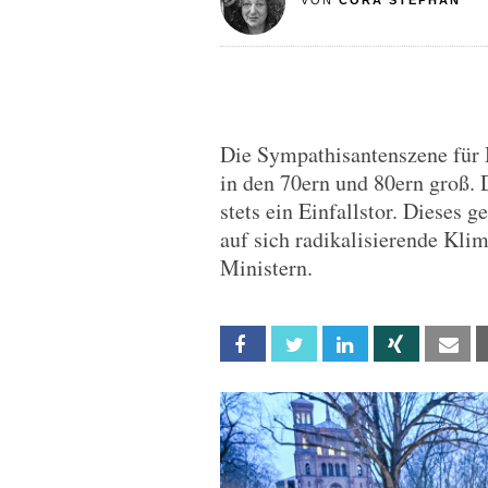
VON
CORA STEPHAN
Die Sympathisantenszene für
in den 70ern und 80ern groß. 
stets ein Einfallstor. Dieses 
auf sich radikalisierende Kli
Ministern.
Facebook
Twitter
Linkedin
Xing
Em