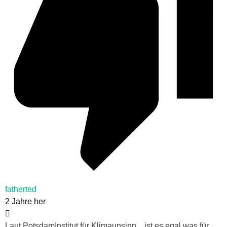
fatherted
2 Jahre her
Laut PotsdamInstitut für Klimaunsinn…ist es egal was für