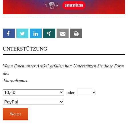
Facebook
Twitter
Linkedin
Xing
Email
Print
UNTERSTÜTZUNG
Wenn Ihnen unser Artikel gefallen hat: Unterstützen Sie diese Form
des
Journalismus.
oder
€
Weiter