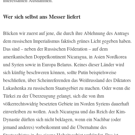
interessanten Ausnahmen.
Wer sich selbst ans Messer liefert
Blicken wir zuerst auf jene, die durch ihre Ablehnung des Antrags
dem russischen Imperialismus faktisch grünes Licht gegeben haben.
Das sind – neben der Russischen Föderation – auf dem
amerikanischen Doppelkontinent Nicaragua, in Asien Nordkorea
und Syrien sowie in Europa Belarus. Keines dieser Länder wird
sich künftig beschweren können, sollte Putin beispielsweise
beschließen, über Scheinreferenden das Weißrussland des Diktators
Lukashenka zu russischem Staatsgebiet zu machen. Oder wenn die
Türkei zu der Überzeugung gelangt, sich die von ihm
völkerrechtswidrig besetzten Gebiete im Norden Syriens dauerhaft
einverleiben zu wollen. Auch Nicaragua und das Reich der Kim-
Dynastie dürften sich nicht beklagen, wenn ein Nachbar (oder
jemand anderes) vorbeikommt und die Übernahme des
Staatsgebietes in das eigene Hoheitsgebiet verkündet. Das ist