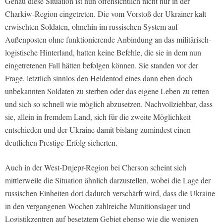
Genau diese Situation ist nun offensichtlich nicht nur in der
Charkiw-Region eingetreten. Die vom Vorstoß der Ukrainer kalt
erwischten Soldaten, ohnehin im russischen System auf
Außenposten ohne funktionierende Anbindung an das militärisch-
logistische Hinterland, hatten keine Befehle, die sie in dem nun
eingetretenen Fall hätten befolgen können. Sie standen vor der
Frage, letztlich sinnlos den Heldentod eines dann eben doch
unbekannten Soldaten zu sterben oder das eigene Leben zu retten
und sich so schnell wie möglich abzusetzen. Nachvollziehbar, dass
sie, allein in fremdem Land, sich für die zweite Möglichkeit
entschieden und der Ukraine damit bislang zumindest einen
deutlichen Prestige-Erfolg sicherten.
Auch in der West-Dnjepr-Region bei Cherson scheint sich
mittlerweile die Situation ähnlich darzustellen, wobei die Lage der
russischen Einheiten dort dadurch verschärft wird, dass die Ukraine
in den vergangenen Wochen zahlreiche Munitionslager und
Logistikzentren auf besetztem Gebiet ebenso wie die wenigen