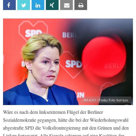
Facebook
Twitter
Linkedin
Xing
Email
Print
IMAGO / Funke Foto Services
Wäre es nach dem linksextremen Flügel der Berliner
Sozialdemokratie gegangen, hätte die bei der Wiederholungswahl
abgestrafte SPD die Volksfrontregierung mit den Grünen und den
Linken fortgesetzt. Alle Signale schienen auf eine Koalition der