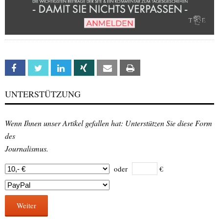
Facebook
Twitter
Linkedin
Xing
Email
Print
UNTERSTÜTZUNG
Wenn Ihnen unser Artikel gefallen hat: Unterstützen Sie diese Form
des
Journalismus.
oder
€
Weiter