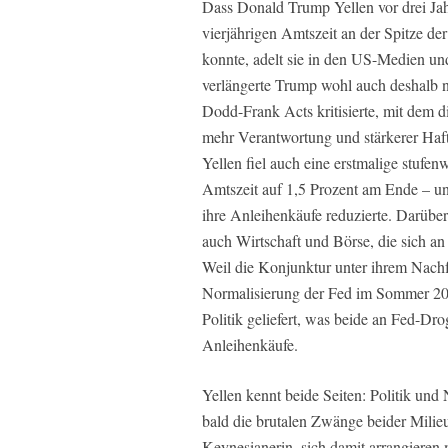
Dass Donald Trump Yellen vor drei Jahr
vierjährigen Amtszeit an der Spitze d
konnte, adelt sie in den US-Medien und 
verlängerte Trump wohl auch deshalb ni
Dodd-Frank Acts kritisierte, mit dem d
mehr Verantwortung und stärkerer Haft
Yellen fiel auch eine erstmalige stufe
Amtszeit auf 1,5 Prozent am Ende – u
ihre Anleihenkäufe reduzierte. Darüber 
auch Wirtschaft und Börse, die sich an 
Weil die Konjunktur unter ihrem Nachf
Normalisierung der Fed im Sommer 20
Politik geliefert, was beide an Fed-Dr
Anleihenkäufe.
Yellen kennt beide Seiten: Politik und
bald die brutalen Zwänge beider Milieus
Keynesianerin, sich damit arrangieren