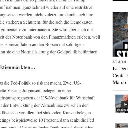
auf nahmen, ganz schnell wieder auf eine restriktive
g setzen werden, nicht zuletzt, um damit auch ihre
e stärkeren Schultern, für die sich die Demokraten
rgumentativ zu untermauern. Sie wird aber auch die
eit der Notenbank von den Finanzmärkten erleben, weil
genspreisinflation an den Börsen mit sofortigen
nn sie eine Normalisierung der Geldpolitik befürchten.
STURM 
n Aktienmärkten…
Ist Deu
Ceuta-
Marco 
s die Fed-Politik so riskant macht. Zwei US-
e Vissing-Jorgensen, belegen in einer
Wachstumsprognosen der US-Notenbank für Wirtschaft
it der Entwicklung der Aktienkurse zwischen den
 lässt sich vor allem bei sinkenden Kursen belegen.
tings beispielsweise 10 Prozent, dann senkt die Fed
entpunkt. Dieses einfache Denkmodell, das die Fed-