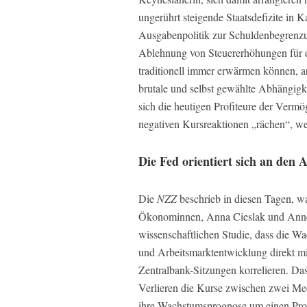
ungerührt steigende Staatsdefizite in K
Ausgabenpolitik zur Schuldenbegrenzun
Ablehnung von Steuererhöhungen für di
traditionell immer erwärmen können, a
brutale und selbst gewählte Abhängigk
sich die heutigen Profiteure der Vermö
negativen Kursreaktionen „rächen“, we
Die Fed orientiert sich an de
Die
NZZ
beschrieb in diesen Tagen, wa
Ökonominnen, Anna Cieslak und Annett
wissenschaftlichen Studie, dass die 
und Arbeitsmarktentwicklung direkt m
Zentralbank-Sitzungen korrelieren. Das
Verlieren die Kurse zwischen zwei Mee
ihre Wachstumsprognose um einen Proz