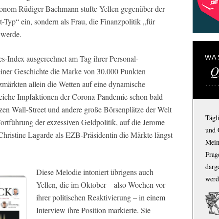
onom Rüdiger Bachmann stufte Yellen gegenüber der
-Typ“ ein, sondern als Frau, die Finanzpolitik „für
 werde.
s-Index ausgerechnet am Tag ihrer Personal-
WA
Q
seiner Geschichte die Marke von 30.000 Punkten
zmärkten allein die Wetten auf eine dynamische
reiche Impfaktionen der Corona-Pandemie schon bald
en Wall-Street und andere große Börsenplätze der Welt
Tägl
ortführung der exzessiven Geldpolitik, auf die Jerome
und 
Christine Lagarde als EZB-Präsidentin die Märkte längst
Mein
Frage
darg
Diese Melodie intoniert übrigens auch
werd
Yellen, die im Oktober – also Wochen vor
ihrer politischen Reaktivierung – in einem
Interview ihre Position markierte. Sie