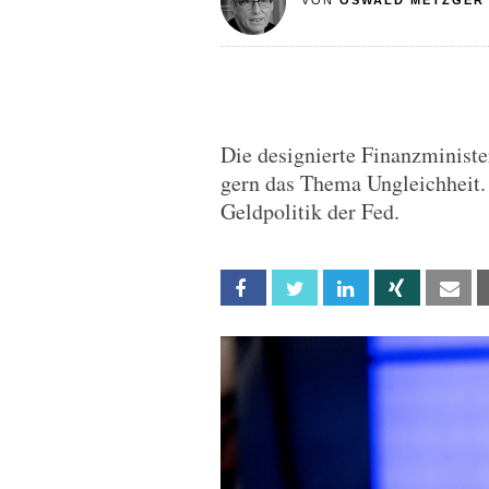
VON
OSWALD METZGER
Die designierte Finanzministe
gern das Thema Ungleichheit.
Geldpolitik der Fed.
Facebook
Twitter
Linkedin
Xing
Em