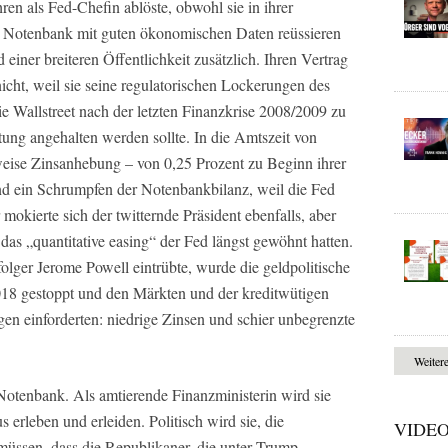
en als Fed-Chefin ablöste, obwohl sie in ihrer
er Notenbank mit guten ökonomischen Daten reüssieren
einer breiteren Öffentlichkeit zusätzlich. Ihren Vertrag
cht, weil sie seine regulatorischen Lockerungen des
ie Wallstreet nach der letzten Finanzkrise 2008/2009 zu
ung angehalten werden sollte. In die Amtszeit von
nweise Zinsanhebung – von 0,25 Prozent zu Beginn ihrer
nd ein Schrumpfen der Notenbankbilanz, weil die Fed
mokierte sich der twitternde Präsident ebenfalls, aber
das „quantitative easing“ der Fed längst gewöhnt hatten.
olger Jerome Powell eintrübte, wurde die geldpolitische
18 gestoppt und den Märkten und der kreditwütigen
ogen einforderten: niedrige Zinsen und schier unbegrenzte
Weiter
 Notenbank. Als amtierende Finanzministerin wird sie
 erleben und erleiden. Politisch wird sie, die
VIDE
 müssen, dass die Republikaner, die unter Trump