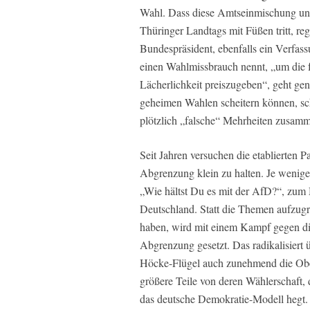
Wahl. Dass diese Amtseinmischung uns
Thüringer Landtags mit Füßen tritt, r
Bundespräsident, ebenfalls ein Verfas
einen Wahlmissbrauch nennt, „um die fr
Lächerlichkeit preiszugeben“, geht ge
geheimen Wahlen scheitern können, sch
plötzlich „falsche“ Mehrheiten zusa
Seit Jahren versuchen die etablierten 
Abgrenzung klein zu halten. Je weniger
„Wie hältst Du es mit der AfD?“, zum M
Deutschland. Statt die Themen aufzugr
haben, wird mit einem Kampf gegen di
Abgrenzung gesetzt. Das radikalisiert
Höcke-Flügel auch zunehmend die Ober
größere Teile von deren Wählerschaft,
das deutsche Demokratie-Modell hegt. 