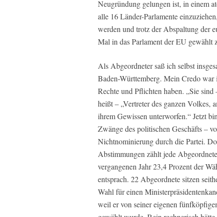
Neugründung gelungen ist, in einem a
alle 16 Länder-Parlamente einzuziehen
werden und trotz der Abspaltung der eu
Mal in das Parlament der EU gewählt 
Als Abgeordneter saß ich selbst insg
Baden-Württemberg. Mein Credo war i
Rechte und Pflichten haben. „Sie sind 
heißt – „Vertreter des ganzen Volkes,
ihrem Gewissen unterworfen.“ Jetzt bin
Zwänge des politischen Geschäfts – v
Nichtnominierung durch die Partei. D
Abstimmungen zählt jede Abgeordneten
vergangenen Jahr 23,4 Prozent der Wä
entsprach. 22 Abgeordnete sitzen seithe
Wahl für einen Ministerpräsidentenka
weil er von seiner eigenen fünfköpfig
gewählt wurde. Rein rechnerisch hätte