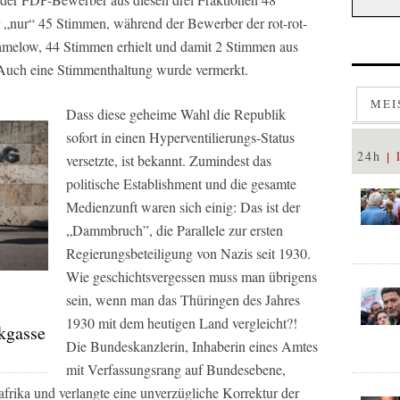
 „nur“ 45 Stimmen, während der Bewerber der rot-rot-
melow, 44 Stimmen erhielt und damit 2 Stimmen aus
ch eine Stimmenthaltung wurde vermerkt.
MEI
Dass diese geheime Wahl die Republik
sofort in einen Hyperventilierungs-Status
24h
versetzte, ist bekannt. Zumindest das
politische Establishment und die gesamte
Medienzunft waren sich einig: Das ist der
„Dammbruch”, die Parallele zur ersten
Regierungsbeteiligung von Nazis seit 1930.
Wie geschichtsvergessen muss man übrigens
sein, wenn man das Thüringen des Jahres
1930 mit dem heutigen Land vergleicht?!
ckgasse
Die Bundeskanzlerin, Inhaberin eines Amtes
mit Verfassungsrang auf Bundesebene,
afrika und verlangte eine unverzügliche Korrektur der