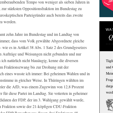
temberaubenden Tempo von weniger als sieben Jahren in
, zur stärksten Oppositionsfraktion im Bundestag zu
roskeptischen Parteigründer auch bereits das zweite
zu werden.
WA
esamt zehn Jahre im Bundestag und im Landtag von
Q
mmer, dass vom Volk gewählte Abgeordnete gleiche
– wie es in Artikel 38 Abs. 1 Satz 2 des Grundgesetzes
 an Aufträge und Weisungen nicht gebunden und nur
 ich natürlich nicht blauäugig, kenne die diversen
Tägl
om Fraktionszwang bis zur Drohung mit der
und 
och eines wusste ich immer: Bei geheimen Wahlen und in
Mein
Frage
stimme in gleicher Weise. In Thüringen wählten im
darg
hler die AfD, was einem Zugewinn von 12,8 Prozent
werd
r für diese Partei im Landtag. Sie votierten in geheimer
ndidaten der FDP, der im 3. Wahlgang gewählt wurde,
en Fraktion sowie der 21-köpfigen CDU-Fraktion
 der FDP-Bewerber aus diesen drei Fraktionen 48