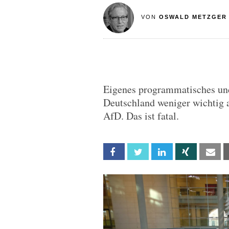
VON
OSWALD METZGER
Eigenes programmatisches und p
Deutschland weniger wichtig 
AfD. Das ist fatal.
Facebook
Twitter
Linkedin
Xing
Em