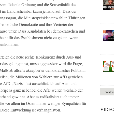
ere föderale Ordnung und die Souveränität des
egt im Land scheinbar kaum jemand auf. Dass der
sungsorgan, die Ministerpräsidentenwahl in Thüringen
eiheitliche Demokratie und ihre Vertreter der
nauso unter. Dass Kandidaten bei demokratischen und
eint für das Establishment nicht zu gelten, wenn
mmenkommen.
Parteien die neue rechte Konkurrenz durch Aus- und
 das gelungen ist, umso aggressiver wird die Frage,
aßstab allseits akzeptierter demokratischer Politik in
eifen, die Millionen von Wählern zur AfD getrieben
e AfD-„Nazis“ fast ausschließlich auf Aus- und
 übrigens ganz nebenbei die AfD weiter, weshalb der
Weiter
hand gewinnt. Aber es radikalisiert auch immer
 die vor allem im Osten immer weniger Sympathien für
VIDE
Diese Entwicklung ist verhängnisvoll.