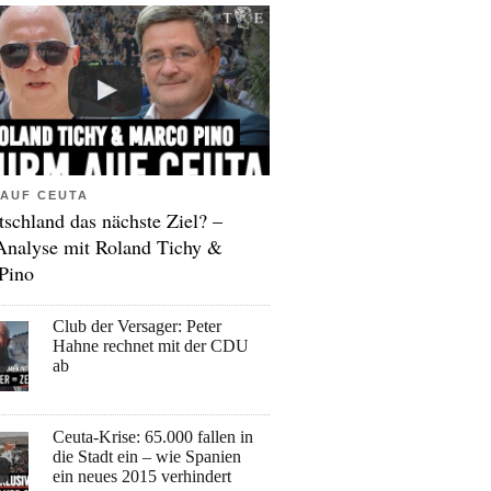
AUF CEUTA
tschland das nächste Ziel? –
Analyse mit Roland Tichy &
Pino
Club der Versager: Peter
Hahne rechnet mit der CDU
ab
Ceuta-Krise: 65.000 fallen in
die Stadt ein – wie Spanien
ein neues 2015 verhindert