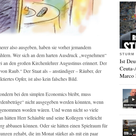
erer also ausgeben, haben sie vorher jemandem
hlern. Wer sich an dem harten Ausdruck „wegnehmen“
STURM 
Ist Deu
i an den großen Kirchenlehrer Augustinus erinnert. Der
Ceuta-
 von Raub.“ Der Staat als – anständiger – Räuber, der
Marco 
ktiertes Opfer, ist also kein falsches Bild.
sondern bei den simplen Economics bleibt, muss
liardenbeträge“ nicht ausgegeben werden könnten, wenn
eggenommen worden wären. Und wenn nicht so viele
hätten Herr Schäuble und seine Kollegen vielleicht
rg abbauen können. Oder sie hätten einen Spielraum für
gen gehabt, die im Monat stärker als mit ein paar