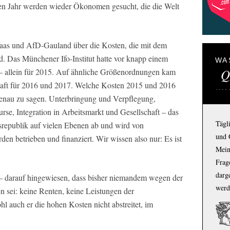
en Jahr werden wieder Ökonomen gesucht, die die Welt
Maas und AfD-Gauland über die Kosten, die mit dem
d. Das Münchener Ifo-Institut hatte vor knapp einem
WA
Q
 – allein für 2015. Auf ähnliche Größenordnungen kam
chaft für 2016 und 2017. Welche Kosten 2015 und 2016
genau zu sagen. Unterbringung und Verpflegung,
se, Integration in Arbeitsmarkt und Gesellschaft – das
Tägl
desrepublik auf vielen Ebenen ab und wird von
und 
n betrieben und finanziert. Wir wissen also nur: Es ist
Mein
Frage
darg
 – darauf hingewiesen, dass bisher niemandem wegen der
werd
sei: keine Renten, keine Leistungen der
auch er die hohen Kosten nicht abstreitet, im