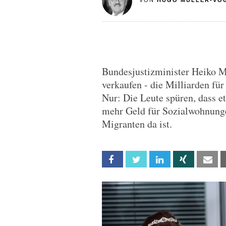
VON
HUGO MÜLLER-VO
Bundesjustizminister Heiko M
verkaufen - die Milliarden f
Nur: Die Leute spüren, dass e
mehr Geld für Sozialwohnunge
Migranten da ist.
Facebook
Twitter
Linkedin
Xing
Em