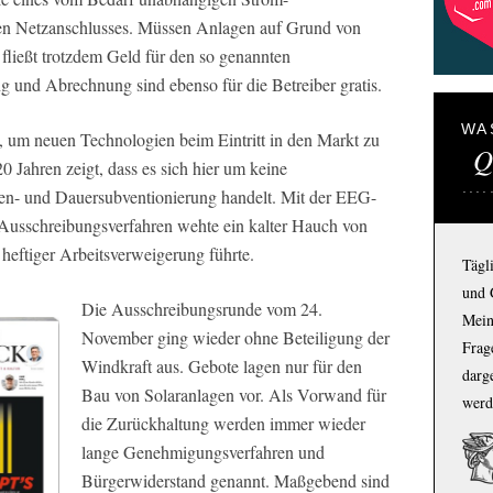
sen Netzanschlusses. Müssen Anlagen auf Grund von
 fließt trotzdem Geld für den so genannten
 und Abrechnung sind ebenso für die Betreiber gratis.
WA
t, um neuen Technologien beim Eintritt in den Markt zu
Q
0 Jahren zeigt, dass es sich hier um keine
en- und Dauersubventionierung handelt. Mit der EEG-
Ausschreibungsverfahren wehte ein kalter Hauch von
 heftiger Arbeitsverweigerung führte.
Tägl
und 
Die Ausschreibungsrunde vom 24.
Mein
November ging wieder ohne Beteiligung der
Frage
Windkraft aus. Gebote lagen nur für den
darg
Bau von Solaranlagen vor. Als Vorwand für
werd
die Zurückhaltung werden immer wieder
lange Genehmigungsverfahren und
Bürgerwiderstand genannt. Maßgebend sind