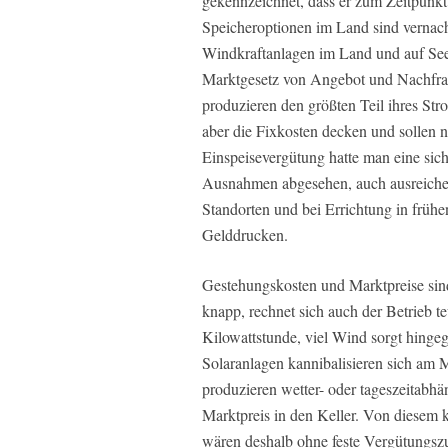
gekennzeichnet, dass er zum Zeitpunkt
Speicheroptionen im Land sind vernach
Windkraftanlagen im Land und auf See
Marktgesetz von Angebot und Nachfrag
produzieren den größten Teil ihres Str
aber die Fixkosten decken und sollen 
Einspeisevergütung hatte man eine sic
Ausnahmen abgesehen, auch ausreiche
Standorten und bei Errichtung in früh
Gelddrucken.
Gestehungskosten und Marktpreise sind
knapp, rechnet sich auch der Betrieb t
Kilowattstunde, viel Wind sorgt hingeg
Solaranlagen kannibalisieren sich am 
produzieren wetter- oder tageszeitabhä
Marktpreis in den Keller. Von diesem 
wären deshalb ohne feste Vergütungszu