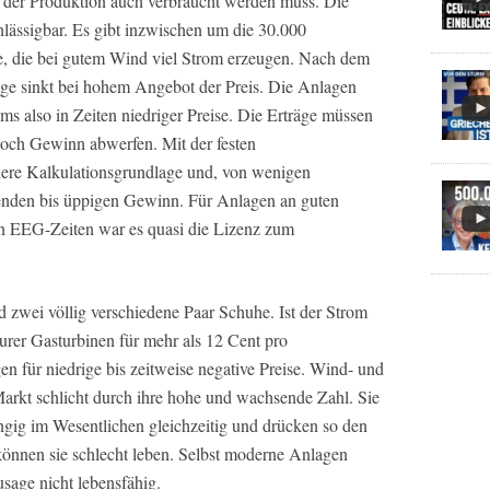
 der Produktion auch verbraucht werden muss. Die
lässigbar. Es gibt inzwischen um die 30.000
, die bei gutem Wind viel Strom erzeugen. Nach dem
e sinkt bei hohem Angebot der Preis. Die Anlagen
oms also in Zeiten niedriger Preise. Die Erträge müssen
noch Gewinn abwerfen. Mit der festen
here Kalkulationsgrundlage und, von wenigen
nden bis üppigen Gewinn. Für Anlagen an guten
en EEG-Zeiten war es quasi die Lizenz zum
 zwei völlig verschiedene Paar Schuhe. Ist der Strom
eurer Gasturbinen für mehr als 12 Cent pro
en für niedrige bis zeitweise negative Preise. Wind- und
Markt schlicht durch ihre hohe und wachsende Zahl. Sie
ngig im Wesentlichen gleichzeitig und drücken so den
können sie schlecht leben. Selbst moderne Anlagen
sage nicht lebensfähig.