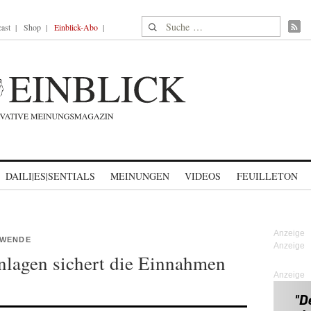
Suche nach:
ast
Shop
Einblick-Abo
DAILI|ES|SENTIALS
MEINUNGEN
VIDEOS
FEUILLETON
EWENDE
nlagen sichert die Einnahmen
Anzeige