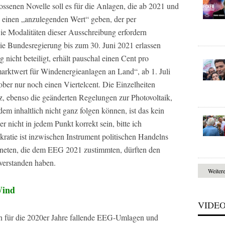
ssenen Novelle soll es für die Anlagen, die ab 2021 und
 einen „anzulegenden Wert“ geben, der per
Die Modalitäten dieser Ausschreibung erfordern
ie Bundesregierung bis zum 30. Juni 2021 erlassen
nicht beteiligt, erhält pauschal einen Cent pro
rktwert für Windenergieanlagen an Land“, ab 1. Juli
ber nur noch einen Viertelcent. Die Einzelheiten
z, ebenso die geänderten Regelungen zur Photovoltaik,
dem inhaltlich nicht ganz folgen können, ist das kein
r nicht in jedem Punkt korrekt sein, bitte ich
ratie ist inzwischen Instrument politischen Handelns
neten, die dem EEG 2021 zustimmten, dürften den
verstanden haben.
Weiter
Wind
VIDE
n für die 2020er Jahre fallende EEG-Umlagen und