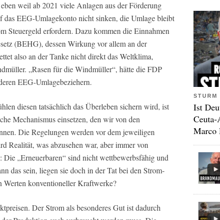
, eben weil ab 2021 viele Anlagen aus der Förderung
 das EEG-Umlagekonto nicht sinken, die Umlage bleibt
vom Steuergeld erfordern. Dazu kommen die Einnahmen
setz (BEHG), dessen Wirkung vor allem an der
tet also an der Tanke nicht direkt das Weltklima,
dmüller. „Rasen für die Windmüller“, hätte die FDP
 anderen EEG-Umlagebeziehern.
STURM 
Ist Deu
n diesen tatsächlich das Überleben sichern wird, ist
Ceuta-
tische Mechanismus einsetzen, den wir von den
Marco 
nnen. Die Regelungen werden vor dem jeweiligen
ird Realität, was abzusehen war, aber immer von
e: Die „Erneuerbaren“ sind nicht wettbewerbsfähig und
nn das sein, liegen sie doch in der Tat bei den Strom-
n Werten konventioneller Kraftwerke?
ktpreisen. Der Strom als besonderes Gut ist dadurch