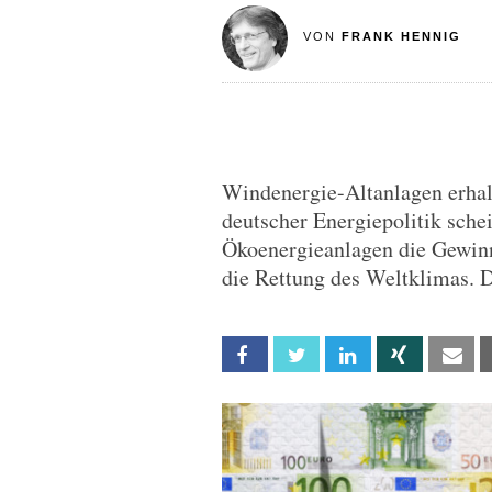
VON
FRANK HENNIG
Windenergie-Altanlagen erhal
deutscher Energiepolitik schei
Ökoenergieanlagen die Gewinn
die Rettung des Weltklimas. D
Facebook
Twitter
Linkedin
Xing
Em