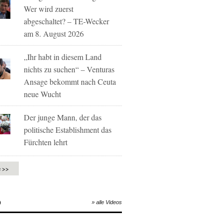
Wer wird zuerst
abgeschaltet? – TE-Wecker
am 8. August 2026
„Ihr habt in diesem Land
nichts zu suchen“ – Venturas
Ansage bekommt nach Ceuta
neue Wucht
Der junge Mann, der das
politische Establishment das
Fürchten lehrt
e >>
O
» alle Videos