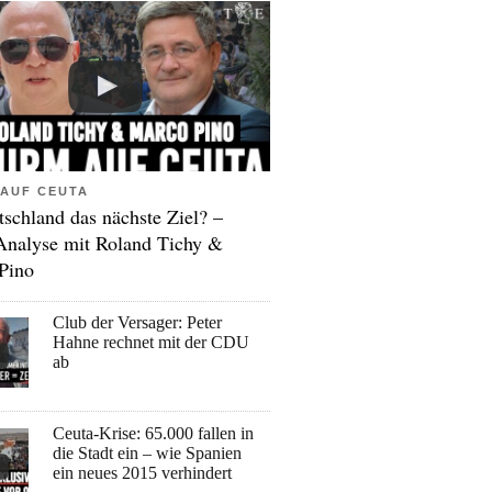
AUF CEUTA
tschland das nächste Ziel? –
Analyse mit Roland Tichy &
Pino
Club der Versager: Peter
Hahne rechnet mit der CDU
ab
Ceuta-Krise: 65.000 fallen in
die Stadt ein – wie Spanien
ein neues 2015 verhindert