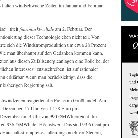
halten windschwache Zeiten im Januar und Februar
se“, titelt
finazmarktwelt.de
am 2. Februar. Der
ionierung dieser Technologie eben nicht teil. Von
WA
Q
gerte sich die Windstromproduktion um etwa 28 Prozent
 Wie man überhaupt auf den Gedanken kommen kann,
ion aus diesen Zufallsenergieanlagen eine Rolle bei der
lichen Interesses“ zuzuschreiben, ist auf rationaler
Tägl
ann erklärbar, wenn man berücksichtigt, dass die
und 
r bisherigen Regierung saß.
Mein
Frage
chwindzeiten reagierten die Preise im Großhandel. Am
darg
. Dezember, 17 Uhr, von 1.158 Euro pro
werd
Dezember um 9 Uhr von 990 €/MWh erreicht. Im
aren 936 €/MWh der Höchstwert. Das sind 93,6 Cent pro
 Haushaltsstrompreises, allerdings noch vor Steuern,