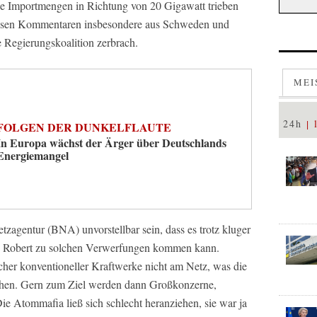
e Importmengen in Richtung von 20 Gigawatt trieben
 bösen Kommentaren insbesondere aus Schweden und
 Regierungskoalition zerbrach.
MEI
24h
FOLGEN DER DUNKELFLAUTE
In Europa wächst der Ärger über Deutschlands
Energiemangel
zagentur (BNA) unvorstellbar sein, dass es trotz kluger
n Robert zu solchen Verwerfungen kommen kann.
cher konventioneller Kraftwerke nicht am Netz, was die
uchen. Gern zum Ziel werden dann Großkonzerne,
ie Atommafia ließ sich schlecht heranziehen, sie war ja