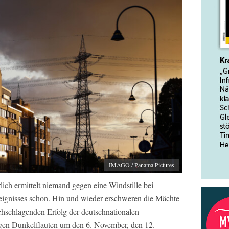
IMAGO / Panama Pictures
rlich ermittelt niemand gegen eine Windstille bei
eignisses schon. Hin und wieder erschweren die Mächte
rchschlagenden Erfolg der deutschnationalen
gen Dunkelflauten um den 6. November, den 12.