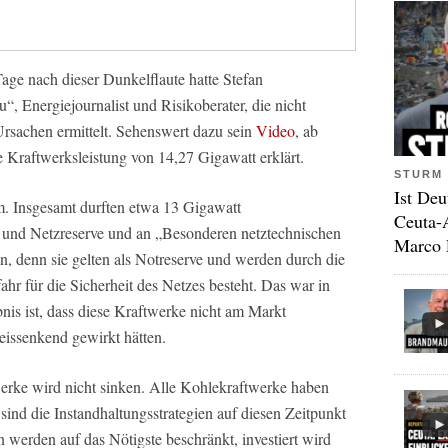
Tage nach dieser Dunkelflaute hatte Stefan
, Energiejournalist und Risikoberater, die nicht
Ursachen ermittelt. Sehenswert dazu sein
Video
, ab
 Kraftwerksleistung von 14,27 Gigawatt erklärt.
STURM 
Ist Deu
m. Insgesamt durften etwa 13 Gigawatt
Ceuta-
- und Netzreserve und an „Besonderen netztechnischen
Marco 
en, denn sie gelten als Notreserve und werden durch die
ahr für die Sicherheit des Netzes besteht. Das war in
bnis ist, dass diese Kraftwerke nicht am Markt
reissenkend gewirkt hätten.
erke wird nicht sinken. Alle Kohlekraftwerke haben
sind die Instandhaltungsstrategien auf diesen Zeitpunkt
n werden auf das Nötigste beschränkt, investiert wird