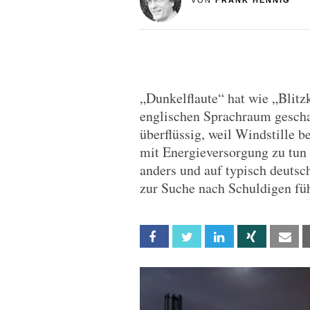
VON
FRANK HENNIG
„Dunkelflaute“ hat wie „Blitz
englischen Sprachraum geschaf
überflüssig, weil Windstille b
mit Energieversorgung zu tun
anders und auf typisch deutsc
zur Suche nach Schuldigen fü
Facebook
Twitter
Linkedin
Xing
Em