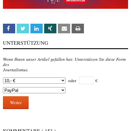
Facebook
Twitter
Linkedin
Xing
Email
Print
UNTERSTÜTZUNG
Wenn Ihnen unser Artikel gefallen hat: Unterstützen Sie diese Form
des
Journalismus.
oder
€
Weiter
KOMMENTARE
( 153 )