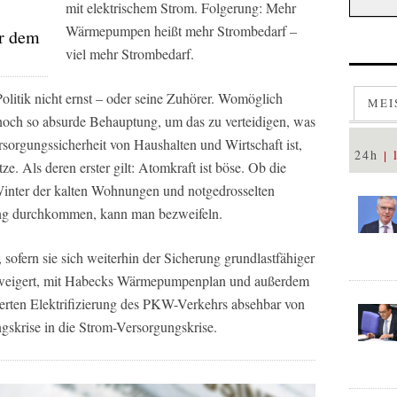
mit elektrischem Strom. Folgerung: Mehr
Wärmepumpen heißt mehr Strombedarf –
or dem
viel mehr Strombedarf.
litik nicht ernst – oder seine Zuhörer. Womöglich
MEI
 noch so absurde Behauptung, um das zu verteidigen, was
ersorgungssicherheit von Haushalten und Wirtschaft ist,
24h
e. Als deren erster gilt: Atomkraft ist böse. Ob die
inter der kalten Wohnungen und notgedrosselten
ung durchkommen, kann man bezweifeln.
 sofern sie sich weiterhin der Sicherung grundlastfähiger
erweigert, mit Habecks Wärmepumpenplan und außerdem
ierten Elektrifizierung des PKW-Verkehrs absehbar von
gskrise in die Strom-Versorgungskrise.