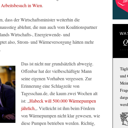
 Arbeitsbesuch in Wien
.
rn, dass der Wirtschaftsminister weiterhin die
ausstieg ablehnt, die nun auch vom Koalitionspartner
WA
nds Wirtschafts-, Energiewende- und
Q
uptet also, Strom- und Wärmeversorgung hätten mehr
.
Das ist nicht nur grundsätzlich abwegig.
Tägl
Offenbar hat der vielbeschäftigte Mann
und 
seine eigenen Vorhaben vergessen. Zur
Mein
Erinnerung eine Schlagzeile von
Frage
Tagesschau.de
, die kaum zwei Wochen alt
darg
ist: „
Habeck will 500.000 Wärmepumpen
werd
jährlich
„. Vielleicht ist ihm beim Fördern
von Wärmepumpen nicht klar gewesen, wie
diese Pumpen betrieben werden. Richtig,