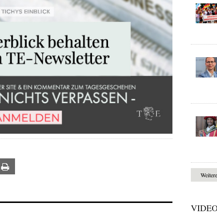
ail
Print
Weiter
VIDE