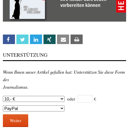
Facebook
Twitter
Linkedin
Xing
Email
Print
UNTERSTÜTZUNG
Wenn Ihnen unser Artikel gefallen hat: Unterstützen Sie diese Form
des
Journalismus.
oder
€
Weiter