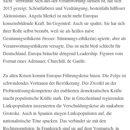
Sicht“ verbrämte Sich-aus-der-Verantwortung-stehlen ist, hat sich
2015 gezeigt. Schönfärberei und Verdrängung, bestenfalls hilfloser
Aktionismus. Angela Merkel ist nicht mehr Europas
konsensbildende Kraft. Im Gegenteil: Auch sie spaltet. Sie hat sich
ihrer Rolle selbst beraubt, weil sie als heillos naive
Gesinnungsethikerin (besser: Stimmungs-ethikerin) agierte, aber als
Verantwortungsethikerin versagte. Das ist nicht bloß schlecht für
Deutschland. Europa bräuchte dringend Leadership. Figuren vom
Format eines Adenauer, Churchill, de Gaulle.
Zu allen Krisen kommt Europas Führungskrise hinzu. Die Folge ist
schwindendes Vertrauen der Bevölkerung. Der Zweifel an der
Problemlösungskompetenz der etablierten demokratischen Kräfte
macht populistische Kräfte stark. Die in Griechenland regierenden
Linkspopulisten inszenierten die Verschuldungskrise als makabere
Groteske. Auch in Spanien stiegen Linkspopulisten auf, die
nationalistische Töne spucken. Das verbindet sie mit den
Rechtspopulisten. In Frankreich sind sie auf dem Vormarsch, in