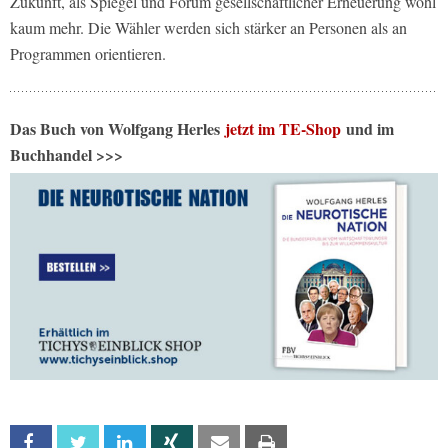
Zukunft, als Spiegel und Forum gesellschaftlicher Erneuerung wohl
kaum mehr. Die Wähler werden sich stärker an Personen als an
Programmen orientieren.
Das Buch von Wolfgang Herles
jetzt im TE-Shop
und im
Buchhandel >>>
Facebook
Twitter
Linkedin
Xing
Email
Print