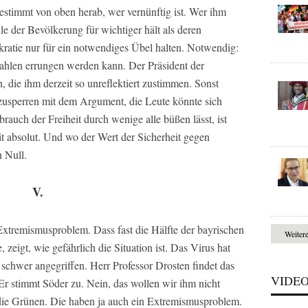
stimmt von oben herab, wer vernünftig ist. Wer ihm
olle der Bevölkerung für wichtiger hält als deren
ratie nur für ein notwendiges Übel halten. Notwendig:
Wahlen errungen werden kann. Der Präsident der
, die ihm derzeit so unreflektiert zustimmen. Sonst
 zusperren mit dem Argument, die Leute könnte sich
rauch der Freiheit durch wenige alle büßen lässt, ist
heit absolut. Und wo der Wert der Sicherheit gegen
n Null.
V.
 Extremismusproblem. Dass fast die Hälfte der bayrischen
Weiter
igt, wie gefährlich die Situation ist. Das Virus hat
schwer angegriffen. Herr Professor Drosten findet das
VIDE
Er stimmt Söder zu. Nein, das wollen wir ihm nicht
r die Grünen. Die haben ja auch ein Extremismusproblem.