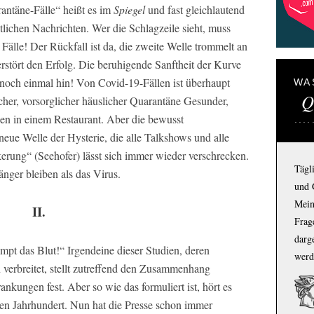
antäne-Fälle“ heißt es im
Spiegel
und fast gleichlautend
chtlichen Nachrichten. Wer die Schlagzeile sieht, muss
Fälle! Der Rückfall ist da, die zweite Welle trommelt an
rstört den Erfolg. Die beruhigende Sanftheit der Kurve
noch einmal hin! Von Covid-19-Fällen ist überhaupt
WA
Q
cher, vorsorglicher häuslicher Quarantäne Gesunder,
gen in einem Restaurant. Aber die bewusst
eue Welle der Hysterie, die alle Talkshows und alle
erung“ (Seehofer) lässt sich immer wieder verschrecken.
Tägl
änger bleiben als das Virus.
und 
Mein
II.
Frage
darg
mpt das Blut!“ Irgendeine dieser Studien, deren
werd
verbreitet, stellt zutreffend den Zusammenhang
nkungen fest. Aber so wie das formuliert ist, hört es
ten Jahrhundert. Nun hat die Presse schon immer