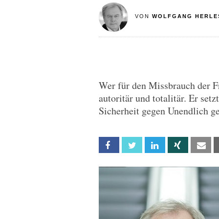
VON
WOLFGANG HERLE
Wer für den Missbrauch der Fre
autoritär und totalitär. Er set
Sicherheit gegen Unendlich geh
Facebook
Twitter
Linkedin
Xing
Em