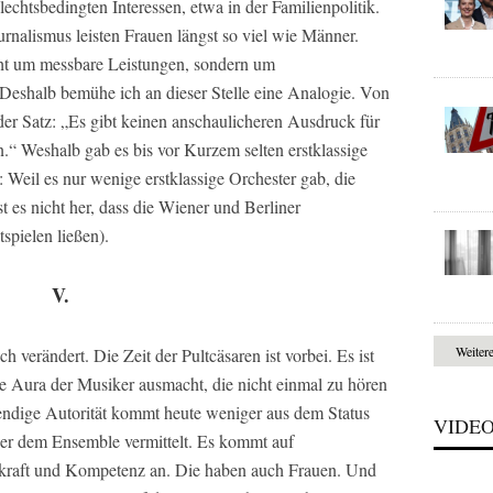
echtsbedingten Interessen, etwa in der Familienpolitik.
urnalismus leisten Frauen längst so viel wie Männer.
nicht um messbare Leistungen, sondern um
shalb bemühe ich an dieser Stelle eine Analogie. Von
der Satz: „Es gibt keinen anschaulicheren Ausdruck für
n.“ Weshalb gab es bis vor Kurzem selten erstklassige
: Weil es nur wenige erstklassige Orchester gab, die
st es nicht her, dass die Wiener und Berliner
spielen ließen).
V.
Weiter
ch verändert. Die Zeit der Pultcäsaren ist vorbei. Es ist
ie Aura der Musiker ausmacht, die nicht einmal zu hören
wendige Autorität kommt heute weniger aus dem Status
VIDE
e er dem Ensemble vermittelt. Es kommt auf
kraft und Kompetenz an. Die haben auch Frauen. Und