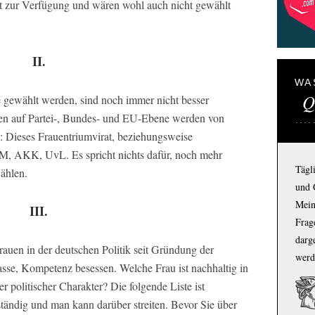
ht zur Verfügung und wären wohl auch nicht gewählt
II.
WA
Q
e gewählt werden, sind noch immer nicht besser
onen auf Partei-, Bundes- und EU-Ebene werden von
st: Dieses Frauentriumvirat, beziehungsweise
DM, AKK, UvL. Es spricht nichts dafür, noch mehr
Tägl
wählen.
und 
Mein
III.
Frage
darg
Frauen in der deutschen Politik seit Gründung der
werd
asse, Kompetenz besessen. Welche Frau ist nachhaltig in
r politischer Charakter? Die folgende Liste ist
ständig und man kann darüber streiten. Bevor Sie über