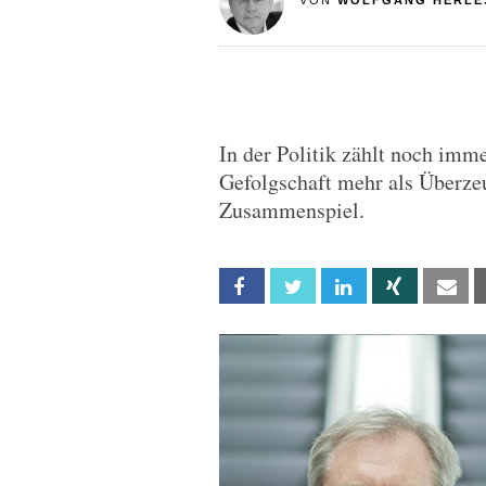
VON
WOLFGANG HERLE
In der Politik zählt noch imm
Gefolgschaft mehr als Überzeu
Zusammenspiel.
Facebook
Twitter
Linkedin
Xing
Em