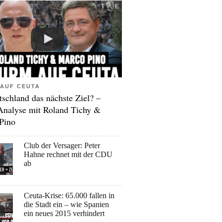
AUF CEUTA
tschland das nächste Ziel? –
Analyse mit Roland Tichy &
Pino
Club der Versager: Peter
Hahne rechnet mit der CDU
ab
Ceuta-Krise: 65.000 fallen in
die Stadt ein – wie Spanien
ein neues 2015 verhindert