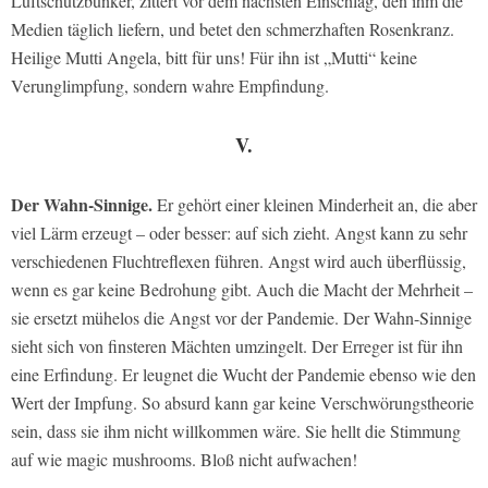
Luftschutzbunker, zittert vor dem nächsten Einschlag, den ihm die
Medien täglich liefern, und betet den schmerzhaften Rosenkranz.
Heilige Mutti Angela, bitt für uns! Für ihn ist „Mutti“ keine
Verunglimpfung, sondern wahre Empfindung.
V.
Der Wahn-Sinnige.
Er gehört einer kleinen Minderheit an, die aber
viel Lärm erzeugt – oder besser: auf sich zieht. Angst kann zu sehr
verschiedenen Fluchtreflexen führen. Angst wird auch überflüssig,
wenn es gar keine Bedrohung gibt. Auch die Macht der Mehrheit –
sie ersetzt mühelos die Angst vor der Pandemie. Der Wahn-Sinnige
sieht sich von finsteren Mächten umzingelt. Der Erreger ist für ihn
eine Erfindung. Er leugnet die Wucht der Pandemie ebenso wie den
Wert der Impfung. So absurd kann gar keine Verschwörungstheorie
sein, dass sie ihm nicht willkommen wäre. Sie hellt die Stimmung
auf wie magic mushrooms. Bloß nicht aufwachen!