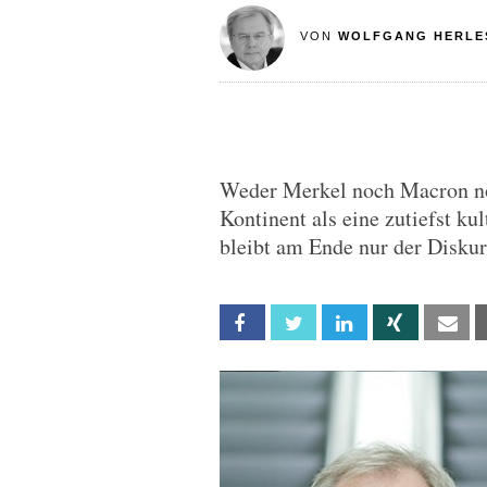
VON
WOLFGANG HERLE
Weder Merkel noch Macron noc
Kontinent als eine zutiefst ku
bleibt am Ende nur der Diskur
Facebook
Twitter
Linkedin
Xing
Em