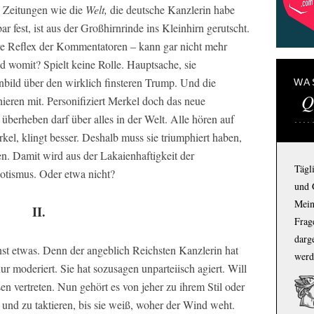
e Zeitungen wie die
Welt,
die deutsche Kanzlerin habe
ar fest, ist aus der Großhirnrinde ins Kleinhirn gerutscht.
ive Reflex der Kommentatoren – kann gar nicht mehr
d womit? Spielt keine Rolle. Hauptsache, sie
enbild über den wirklich finsteren Trump. Und die
WA
Q
eren mit. Personifiziert Merkel doch das neue
 überheben darf über alles in der Welt. Alle hören auf
kel, klingt besser. Deshalb muss sie triumphiert haben,
n. Damit wird aus der Lakaienhaftigkeit der
Tägl
otismus. Oder etwa nicht?
und 
Mein
II.
Frage
darg
onst etwas. Denn der angeblich Reichsten Kanzlerin hat
werd
 moderiert. Sie hat sozusagen unparteiisch agiert. Will
sen vertreten. Nun gehört es von jeher zu ihrem Stil oder
n und zu taktieren, bis sie weiß, woher der Wind weht.