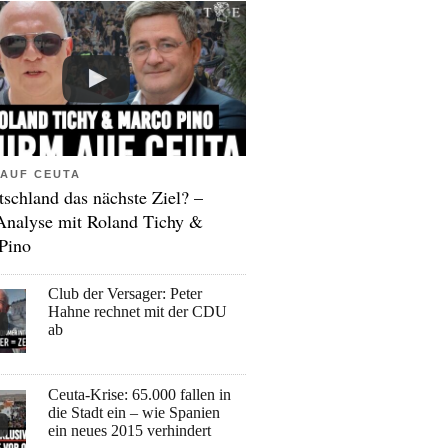
AUF CEUTA
tschland das nächste Ziel? –
Analyse mit Roland Tichy &
Pino
Club der Versager: Peter
Hahne rechnet mit der CDU
ab
Ceuta-Krise: 65.000 fallen in
die Stadt ein – wie Spanien
ein neues 2015 verhindert