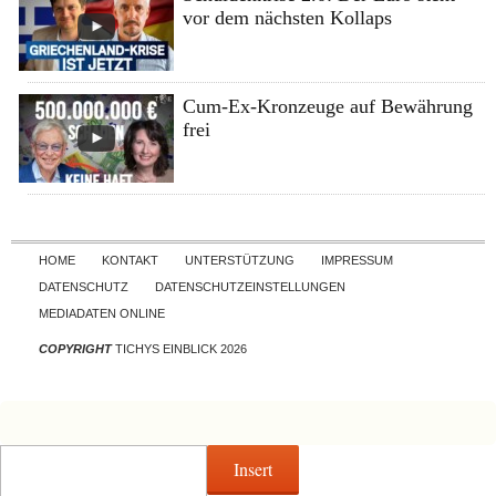
vor dem nächsten Kollaps
Cum-Ex-Kronzeuge auf Bewährung
frei
Skip to content
HOME
KONTAKT
UNTERSTÜTZUNG
IMPRESSUM
DATENSCHUTZ
DATENSCHUTZEINSTELLUNGEN
MEDIADATEN ONLINE
COPYRIGHT
TICHYS EINBLICK 2026
Insert