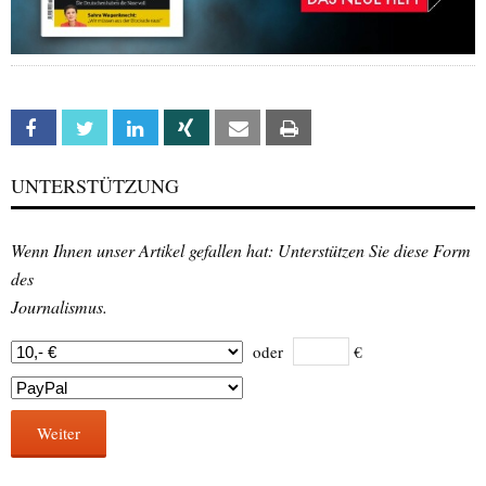
Facebook
Twitter
Linkedin
Xing
Email
Print
UNTERSTÜTZUNG
Wenn Ihnen unser Artikel gefallen hat: Unterstützen Sie diese Form
des
Journalismus.
oder
€
Weiter