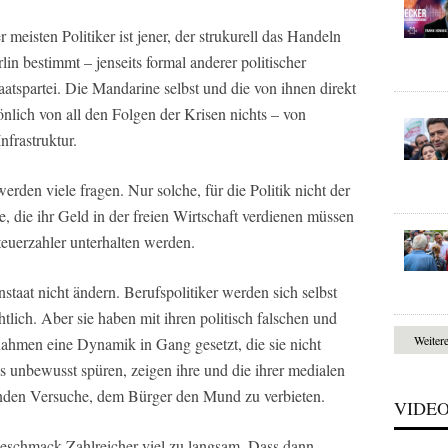
meisten Politiker ist jener, der strukurell das Handeln
lin bestimmt – jenseits formal anderer politischer
atspartei. Die Mandarine selbst und die von ihnen direkt
önlich von all den Folgen der Krisen nichts – von
nfrastruktur.
erden viele fragen. Nur solche, für die Politik nicht der
e, die ihr Geld in der freien Wirtschaft verdienen müssen
teuerzahler unterhalten werden.
staat nicht ändern. Berufspolitiker werden sich selbst
htlich. Aber sie haben mit ihren politisch falschen und
Weiter
hmen eine Dynamik in Gang gesetzt, die sie nicht
s unbewusst spüren, zeigen ihre und die ihrer medialen
nden Versuche, dem Bürger den Mund zu verbieten.
VIDE
Geschmack Zahlreicher viel zu langsam. Dass dann