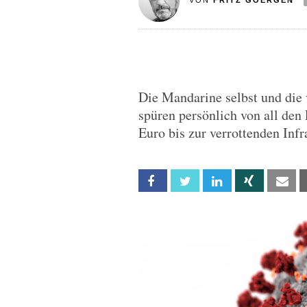
VON
FRITZ GOERGEN
Die Mandarine selbst und die 
spüren persönlich von all den
Euro bis zur verrottenden Infr
Facebook
Twitter
Linkedin
Xing
Em