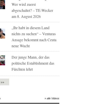
Wer wird zuerst
abgeschaltet? – TE-Wecker
am 8. August 2026
„Ihr habt in diesem Land
nichts zu suchen“ – Venturas
Ansage bekommt nach Ceuta
neue Wucht
Der junge Mann, der das
politische Establishment das
Fürchten lehrt
e >>
O
» alle Videos