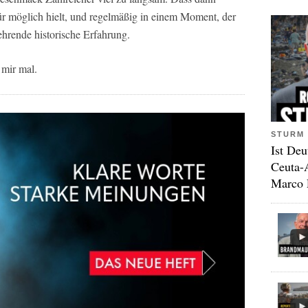
ür möglich hielt, und regelmäßig in einem Moment, der
ehrende historische Erfahrung.
 mir mal.
STURM 
Ist Deu
Ceuta-
Marco 