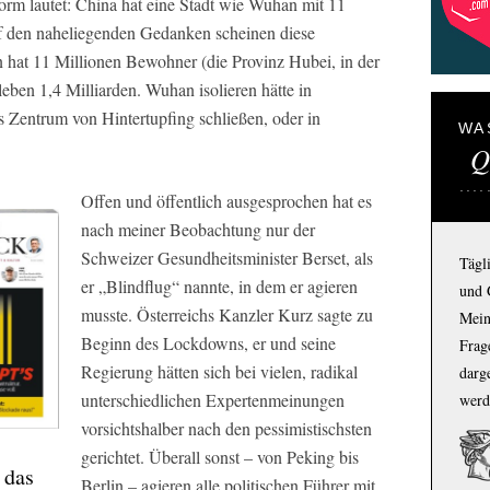
orm lautet: China hat eine Stadt wie Wuhan mit 11
f den naheliegenden Gedanken scheinen diese
hat 11 Millionen Bewohner (die Provinz Hubei, in der
 leben 1,4 Milliarden. Wuhan isolieren hätte in
s Zentrum von Hintertupfing schließen, oder in
WA
Q
Offen und öffentlich ausgesprochen hat es
nach meiner Beobachtung nur der
Schweizer Gesundheitsminister Berset, als
Tägl
er „Blindflug“ nannte, in dem er agieren
und 
musste. Österreichs Kanzler Kurz sagte zu
Mein
Beginn des Lockdowns, er und seine
Frage
Regierung hätten sich bei vielen, radikal
darg
unterschiedlichen Expertenmeinungen
werd
vorsichtshalber nach den pessimistischsten
gerichtet. Überall sonst – von Peking bis
 das
Berlin – agieren alle politischen Führer mit