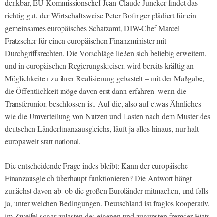
denkbar, EU-Kommissionschef Jean-Claude Juncker findet das
richtig gut, der Wirtschaftsweise Peter Bofinger plädiert für ein
gemeinsames europäisches Schatzamt, DIW-Chef Marcel
Fratzscher für einen europäischen Finanzminister mit
Durchgriffsrechten. Die Vorschläge ließen sich beliebig erweitern,
und in europäischen Regierungskreisen wird bereits kräftig an
Möglichkeiten zu ihrer Realisierung gebastelt – mit der Maßgabe,
die Öffentlichkeit möge davon erst dann erfahren, wenn die
Transferunion beschlossen ist. Auf die, also auf etwas Ähnliches
wie die Umverteilung von Nutzen und Lasten nach dem Muster des
deutschen Länderfinanzausgleichs, läuft ja alles hinaus, nur halt
europaweit statt national.
Die entscheidende Frage indes bleibt: Kann der europäische
Finanzausgleich überhaupt funktionieren? Die Antwort hängt
zunächst davon ab, ob die großen Euroländer mitmachen, und falls
ja, unter welchen Bedingungen. Deutschland ist fraglos kooperativ,
im Zweifel sogar zulasten des eigenen und zugunsten fremder Etats.