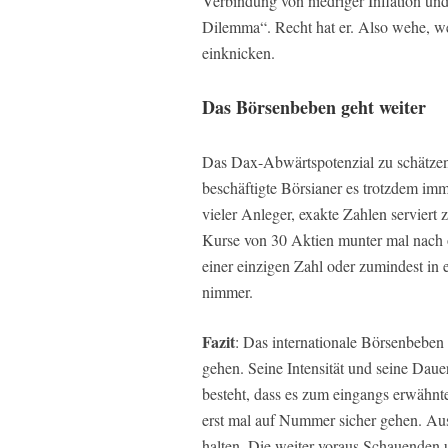
Verbindung von niedriger Inflation und 
Dilemma“. Recht hat er. Also wehe, w
einknicken.
Das Börsenbeben geht weiter
Das Dax-Abwärtspotenzial zu schätzen
beschäftigte Börsianer es trotzdem imm
vieler Anleger, exakte Zahlen servier
Kurse von 30 Aktien munter mal nach o
einer einzigen Zahl oder zumindest in 
nimmer.
Fazit
: Das internationale Börsenbebe
gehen. Seine Intensität und seine Daue
besteht, dass es zum eingangs erwäh
erst mal auf Nummer sicher gehen. Au
halten. Die weiter voraus Schauenden u