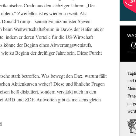
rikanisches Credo aus den siebziger Jahren: „Der
roblem.“ Zweifellos ist es wieder so weit. Als
 Donald Trump – seinen Finanzminister Steven
beim Weltwirtschaftsforum in Davos der Hafer, als er
WA
e, indem er deren Vorteile für die US-Wirtschaft
Q
das könne der Beginn eines Abwertungswettlaufs,
wie zu Beginn der dreißiger Jahre sein. Diese Furcht
Tägl
tsche stark betroffen. Was bewegt den Dax, warum fällt
und 
utschen Aktienkursen weiter? Diese und ähnliche Fragen
Mein
isen heiß diskutiert, sondern verstärkt auch in den
Frage
ei ARD und ZDF. Antworten gibt es meistens gleich
darg
werd
d