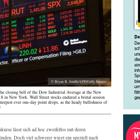
© Bryan R. Smith/AFP/Getty Images
the closing bell of the Dow Industrial Average at the New
 in New York. Wall Street stocks endured a brutal session
teepest ever one-day point drops, as the heady bullishness of
y
kurse lässt sich ad hoc zweifellos mit deren
den. Doch viel schwerer wiegt ein speziell nach