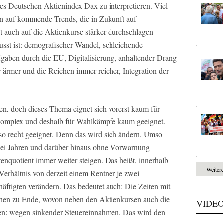
s Deutschen Aktienindex Dax zu interpretieren. Viel
ion auf kommende Trends, die in Zukunft auf
 auch auf die Aktienkurse stärker durchschlagen
sst ist: demografischer Wandel, schleichende
gaben durch die EU, Digitalisierung, anhaltender Drang
 ärmer und die Reichen immer reicher, Integration der
en, doch dieses Thema eignet sich vorerst kaum für
u komplex und deshalb für Wahlkämpfe kaum geeignet.
so recht geeignet. Denn das wird sich ändern. Umso
zwei Jahren und darüber hinaus ohne Vorwarnung
enquotient immer weiter steigen. Das heißt, innerhalb
Weiter
Verhältnis von derzeit einem Rentner je zwei
häftigten verändern. Das bedeutet auch: Die Zeiten mit
hen zu Ende, wovon neben den Aktienkursen auch die
VIDE
den: wegen sinkender Steuereinnahmen. Das wird den