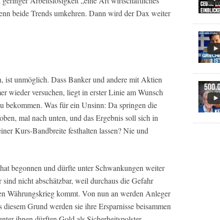
geringer Arbeitslosigkeit „eine Art wirtschaftliches
enn beide Trends umkehren. Dann wird der Dax weiter
, ist unmöglich. Dass Banker und andere mit Aktien
er wieder versuchen, liegt in erster Linie am Wunsch
t zu bekommen. Was für ein Unsinn: Da springen die
ben, mal nach unten, und das Ergebnis soll sich in
einer Kurs-Bandbreite festhalten lassen? Nie und
n hat begonnen und dürfte unter Schwankungen weiter
r sind nicht abschätzbar, weil durchaus die Gefahr
nten Währungskrieg kommt. Von nun an werden Anleger
s diesem Grund werden sie ihre Ersparnisse beisammen
nter ihnen dürften Gold als Sicherheitspolster