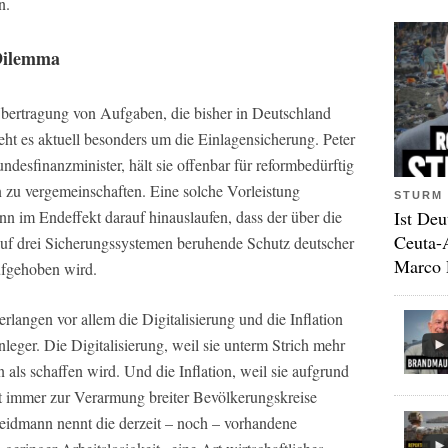
n.
 Dilemma
bertragung von Aufgaben, die bisher in Deutschland
eht es aktuell besonders um die Einlagensicherung. Peter
ndesfinanzminister, hält sie offenbar für reformbedürftig
en zu vergemeinschaften. Eine solche Vorleistung
STURM 
Ist Deu
n im Endeffekt darauf hinauslaufen, dass der über die
Ceuta-
auf drei Sicherungssystemen beruhende Schutz deutscher
Marco 
ufgehoben wird.
langen vor allem die Digitalisierung und die Inflation
eger. Die Digitalisierung, weil sie unterm Strich mehr
n als schaffen wird. Und die Inflation, weil sie aufgrund
t immer zur Verarmung breiter Bevölkerungskreise
eidmann nennt die derzeit – noch – vorhandene