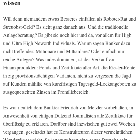
wissen
Will denn niemandem etwas Besseres einfallen als Roboter-Rat und
Streuobst-Geld? Es sieht ganz danach aus. Und die traditionelle
Anlageberatung? Es gibt sie noch hier und da, vor allem für High
und Ultra High Neworth Individuals. Warum sagen Banker dazu
nicht treffender: Millionäre und Milliardäre? Oder einfach nur:
reiche Anleger? Was indes dominiert, ist der Verkauf von
Finanzprodukten: Fonds und Zertifikate aller Art, die Riester-Rente
in zig provisionsträchtigen Varianten, nicht zu vergessen die Jagd
auf Kunden mithilfe von kurzfristigen Tagesgeld-Lockangeboten zu
ausgequetschten Zinsen im Promillebereich.
Es war neulich dem Bankier Friedrich von Metzler vorbehalten, in
Anwesenheit von einigen Dutzend Journalisten alle Zertifikate für
überflüssig zu erklären. Darüber sind inzwischen gut zwei Wochen
vergangen, geschadet hat es Konstrukteuren dieser vermeintlichen
Wunderdinger nicht. So ignorant kann eine ganze Branche sein,