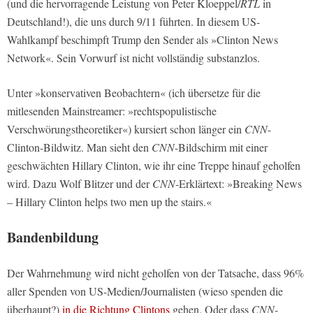
(und die hervorragende Leistung von Peter Kloeppel/
RTL
in
Deutschland!), die uns durch 9/11 führten. In diesem US-
Wahlkampf beschimpft Trump den Sender als »Clinton News
Network«. Sein Vorwurf ist nicht vollständig substanzlos.
Unter »konservativen Beobachtern« (ich übersetze für die
mitlesenden Mainstreamer: »rechtspopulistische
Verschwörungstheoretiker«) kursiert schon länger ein
CNN
-
Clinton-Bildwitz. Man sieht den
CNN
-Bildschirm mit einer
geschwächten Hillary Clinton, wie ihr eine Treppe hinauf geholfen
wird. Dazu Wolf Blitzer und der
CNN
-Erklärtext: »Breaking News
– Hillary Clinton helps two men up the stairs.«
Bandenbildung
Der Wahrnehmung wird nicht geholfen von der Tatsache, dass 96%
aller Spenden von US-Medien/Journalisten (wieso spenden die
überhaupt?)
in die Richtung Clintons
gehen. Oder dass
CNN
-