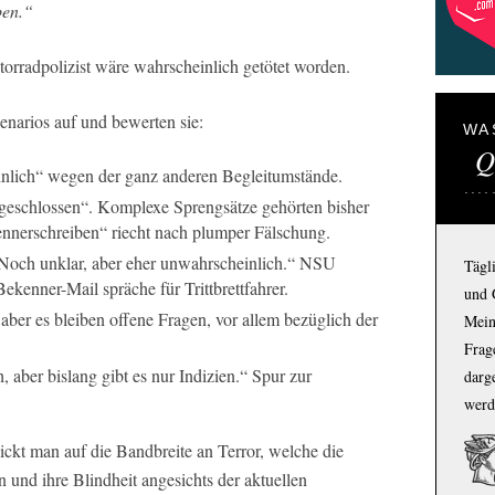
ben.“
orradpolizist wäre wahrscheinlich getötet worden.
narios auf und bewerten sie:
WA
Q
nlich“ wegen der ganz anderen Begleitumstände.
eschlossen“. Komplexe Sprengsätze gehörten bisher
ennerschreiben“ riecht nach plumper Fälschung.
och unklar, aber eher unwahrscheinlich.“ NSU
Tägl
enner-Mail spräche für Trittbrettfahrer.
und 
ber es bleiben offene Fragen, vor allem bezüglich der
Mein
Frage
 aber bislang gibt es nur Indizien.“ Spur zur
darg
werd
lickt man auf die Bandbreite an Terror, welche die
n und ihre Blindheit angesichts der aktuellen