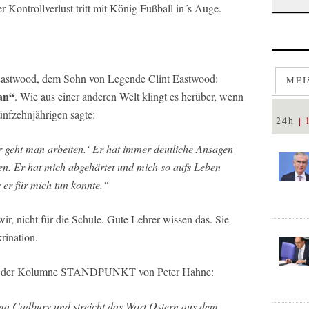
Kontrollverlust tritt mit König Fußball in´s Auge.
 Eastwood, dem Sohn von Legende Clint Eastwood:
MEI
an“
. Wie aus einer anderen Welt klingt es herüber, wenn
ünfzehnjährigen sagte:
24h
r geht man arbeiten.‘ Er hat immer deutliche Ansagen
en. Er hat mich abgehärtet und mich so aufs Leben
s er für mich tun konnte.“
ir, nicht für die Schule. Gute Lehrer wissen das. Sie
rination.
er der Kolumne STANDPUNKT von Peter Hahne:
ma Cadbury und streicht das Wort Ostern aus dem