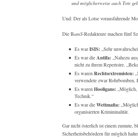
und möglicherweise auch Tote ge
Und: Der als Lotse vorausfahrende Mot
Die B
amS
-Redakteure machen fünf Sze
ISIS:
Es war
„Sehr unwahrschei
Antifa:
Es war die
„Nahezu ausg
nicht zu ihrem Repertoire. „Bek
Rechtsextremisten:
Es waren
„N
verwendete zwar Rohrbomben, Bek
Hooligans:
Es waren
„Möglich, a
Technik.“
Wettmafia:
Es war die
„Möglich,
organisierten Krimininalität.
Gar nicht österlich ist einem zumute, b
Sicherheitsbehördern für möglich halte