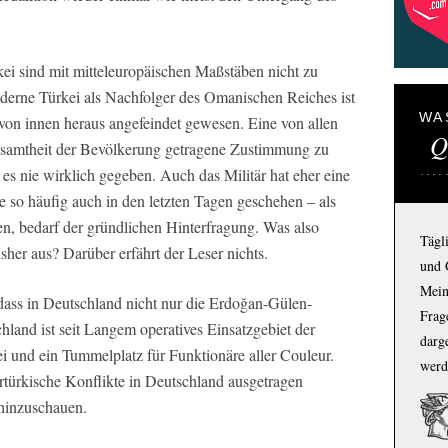
rkei sind mit mitteleuropäischen Maßstäben nicht zu
derne Türkei als Nachfolger des Omanischen Reiches ist
WA
von innen heraus angefeindet gewesen. Eine von allen
Q
esamtheit der Bevölkerung getragene Zustimmung zu
es nie wirklich gegeben. Auch das Militär hat eher eine
ie so häufig auch in den letzten Tagen geschehen – als
n, bedarf der gründlichen Hinterfragung. Was also
Tägl
sher aus? Darüber erfährt der Leser nichts.
und 
Mein
 dass in Deutschland nicht nur die Erdoğan-Gülen-
Frage
land ist seit Langem operatives Einsatzgebiet der
darg
i und ein Tummelplatz für Funktionäre aller Couleur.
werd
rtürkische Konflikte in Deutschland ausgetragen
 hinzuschauen.