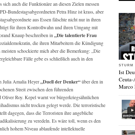
ass sich auch die Funktionäre an diesen Zielen messen
 SPD-Bundestagsabgeordneten Petra Hinz ist krass, aber
tagsabgeordnete aus Essen fälschte nicht nur in ihren
htigt für ihren Kontrollwahn und ihren Umgang mit
„Die talentierte Frau
Horand Knaup beschreiben in
ozialdemokratin, die ihren Mitarbeitern die Kündigung
meisten schockierte mich aber die Bemerkung: „Die
rgleichbare Fälle gebe es schließlich auch in den
STURM 
Ist Deu
Ceuta-
„Duell der Denker“
on Julia Amalia Heyer
über den in
Marco 
chenen Streit zwischen den führenden
d Oliver Roy. Kepel warnt vor bürgerkriegsähnlichen
adismus nicht trocken gelegt werde. Die terroristische
tellt dagegen, dass die Terroristen ihre angebliche
adikalisierung zu veredeln. Es wäre toll, wenn es den
nlich hohem Niveau ablaufende intellektuelle