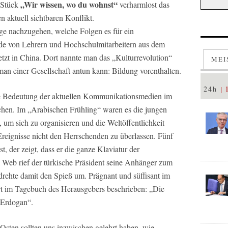
„Wir wissen, wo du wohnst“
e Stück
verharmlost das
 aktuell sichtbaren Konflikt.
ge nachzugehen, welche Folgen es für ein
de von Lehrern und Hochschulmitarbeitern aus dem
etzt in China. Dort nannte man das „Kulturrevolution“
MEI
man einer Gesellschaft antun kann: Bildung vorenthalten.
24h
e Bedeutung der aktuellen Kommunikationsmedien im
chen. Im „Arabischen Frühling“ waren es die jungen
 um sich zu organisieren und die Weltöffentlichkeit
 Ereignisse nicht den Herrschenden zu überlassen. Fünf
st, der zeigt, dass er die ganze Klaviatur der
Web rief der türkische Präsident seine Anhänger zum
rehte damit den Spieß um. Prägnant und süffisant im
 im Tagebuch des Herausgebers beschrieben: „Die
t Erdogan“.
Osten sollten uns inzwischen gelehrt haben, wie