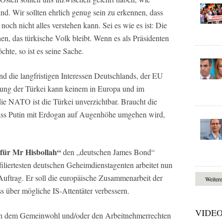
d. Wir sollten ehrlich genug sein zu erkennen, dass
och nicht alles verstehen kann. Sei es wie es ist: Die
, das türkische Volk bleibt. Wenn es als Präsidenten
hte, so ist es seine Sache.
ind die langfristigen Interessen Deutschlands, der EU
ung der Türkei kann keinem in Europa und im
ie NATO ist die Türkei unverzichtbar. Braucht die
ass Putin mit Erdogan auf Augenhöhe umgehen wird,
 für Mr Hisbollah“
den „deutschen James Bond“
iliertesten deutschen Geheimdienstagenten arbeitet nun
 Auftrag. Er soll die europäische Zusammenarbeit der
Weiter
s über mögliche IS-Attentäter verbessern.
VIDE
sich dem Gemeinwohl und/oder den Arbeitnehmerrechten